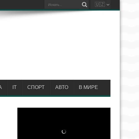
А
IT
СПОРТ
АВТО
В МИРЕ