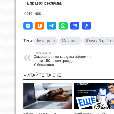
На правах рекламы.
Источник
Теги:
Instagram
Махалля
Юнусабад (ста
Предыдущий
Самозапрет на кредиты оформили
почти 150 тысяч граждан
Узбекистана
ЧИТАЙТЕ ТАКЖЕ
«Я не понимал, что
Ещё один способ