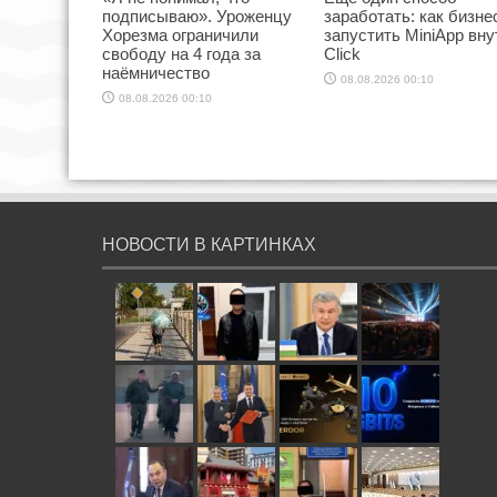
подписываю». Уроженцу
заработать: как бизне
Хорезма ограничили
запустить MiniApp вну
свободу на 4 года за
Click
наёмничество
08.08.2026 00:10
08.08.2026 00:10
НОВОСТИ В КАРТИНКАХ