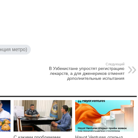
нция метро)
Следующий
В Узбекистане упростят регистрацию
лекарств, а для дженериков отменят
дополнительные испытания
С какими проблемами
Hayot Ventures открыл