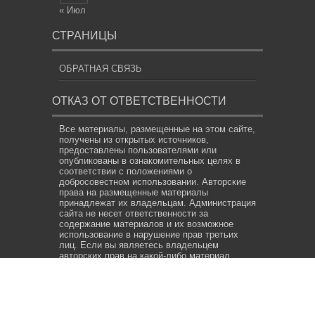
« Июл
СТРАНИЦЫ
ОБРАТНАЯ СВЯЗЬ
ОТКАЗ ОТ ОТВЕТСТВЕННОСТИ
Все материалы, размещенные на этом сайте,
получены из открытых источников,
предоставлены пользователями или
опубликованы в ознакомительных целях в
соответствии с положениями о
добросовестном использовании. Авторские
права на размещенные материалы
принадлежат их владельцам. Администрация
сайта не несет ответственности за
содержание материалов и их возможное
использование в нарушение прав третьих
лиц. Если вы являетесь владельцем
авторских прав на какой-либо материал,
опубликованный на сайте, и считаете, что его
размещение нарушает ваши права,
свяжитесь с нами по адресу электронной
почты
info@news.net.uz
. Мы предпримем все
необходимые меры для его удаления или