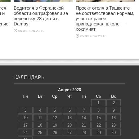
тся
Водителя в Ферганской
Проект отеля в Ташкенте
 и
области оштрафовали за
не соответствовал нормам,
перевозку 28 детей в
участок ранее
сняет
Damas
принадлежал школе —
хокимият
05.08.2026 23:10
05.08.2026 23:10
КАЛЕНДАРЬ
Август 2026
Пн
Вт
Ср
Чт
Пт
Сб
Вс
1
2
3
4
5
6
7
8
9
10
11
12
13
14
15
16
17
18
19
20
21
22
23
24
25
26
27
28
29
30