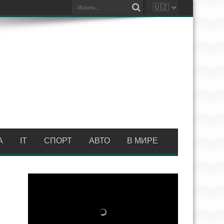
А
IT
СПОРТ
АВТО
В МИРЕ