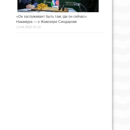
«Он заслуживает быть там, где он сейчас».
Накамура — о Жавохире Синдарове
13.04.2026 01:10