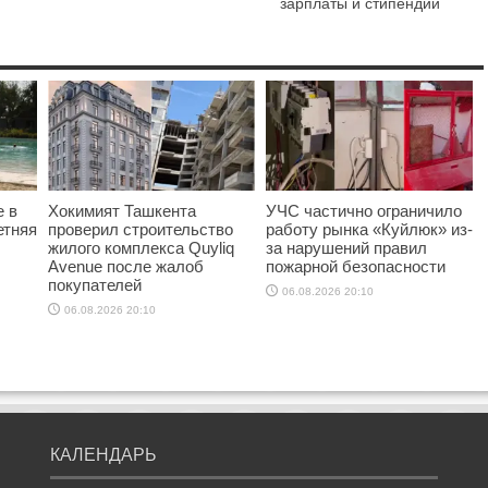
зарплаты и стипендии
е в
Хокимият Ташкента
УЧС частично ограничило
етняя
проверил строительство
работу рынка «Куйлюк» из-
жилого комплекса Quyliq
за нарушений правил
Avenue после жалоб
пожарной безопасности
покупателей
06.08.2026 20:10
06.08.2026 20:10
КАЛЕНДАРЬ