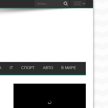
А
IT
СПОРТ
АВТО
В МИРЕ