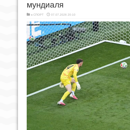
мундиаля
в
СПОРТ
07.07.2026 20:10