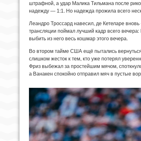
штрафной, а удар Малика Тильмана после рик
надежду — 1:1. Но надежда прожила всего неск
Леандро Троссард навесил, де Кетеларе вновь 
трансляции поймал лучший кадр всего вечера: 
выбить из него весь кошмар этого вечера.
Во втором тайме США ещё пытались вернуться
слишком жесток к тем, кто уже потерял увере
Фриз выбежал за простейшим мячом, споткнулся
а Ванакен спокойно отправил мяч в пустые вор