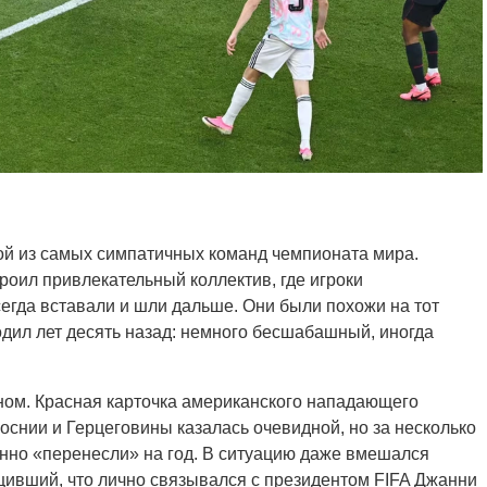
й из самых симпатичных команд чемпионата мира.
роил привлекательный коллектив, где игроки
сегда вставали и шли дальше. Они были похожи на тот
одил лет десять назад: немного бесшабашный, иногда
ном. Красная карточка американского нападающего
снии и Герцеговины казалась очевидной, но за несколько
анно «перенесли» на год. В ситуацию даже вмешался
щивший, что лично связывался с президентом FIFA Джанни