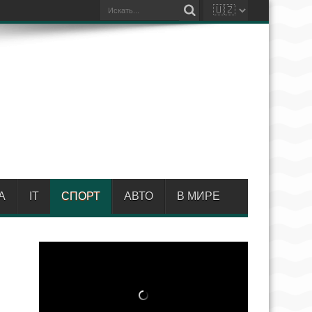
А
IT
СПОРТ
АВТО
В МИРЕ