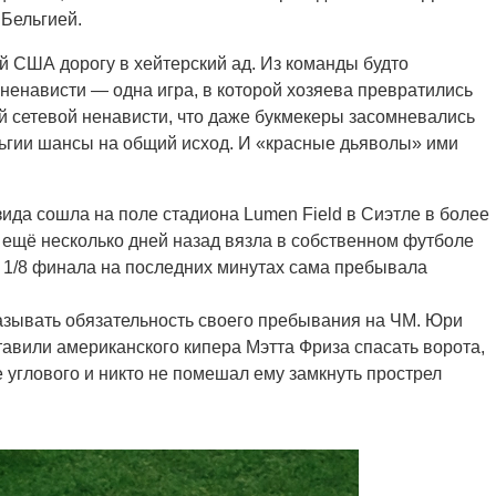
Бельгией.
 США дорогу в хейтерский ад. Из команды будто
ненависти — одна игра, в которой хозяева превратились
ей сетевой ненависти, что даже букмекеры засомневались
ельгии шансы на общий исход. И «красные дьяволы» ими
ида сошла на поле стадиона Lumen Field в Сиэтле в более
 ещё несколько дней назад вязла в собственном футболе
 1/8 финала на последних минутах сама пребывала
казывать обязательность своего пребывания на ЧМ. Юри
тавили американского кипера Мэтта Фриза спасать ворота,
 углового и никто не помешал ему замкнуть прострел