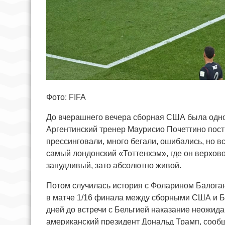
Фото: FIFA
До вчерашнего вечера сборная США была одно
Аргентинский тренер Маурисио Почеттино пост
прессинговали, много бегали, ошибались, но в
самый лондонский «Тоттенхэм», где он верхов
занудливый, зато абсолютно живой.
Потом случилась история с Фоларином Балога
в матче 1/16 финала между сборными США и Бо
дней до встречи с Бельгией наказание неожид
американский президент Дональд Трамп, сооб