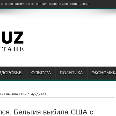
овить неиспользуемые
ЗДОРОВЬЕ
КУЛЬТУРА
ПОЛИТИКА
ЭКОНОМИК
ьгия выбила США с мундиаля
лся. Бельгия выбила США с