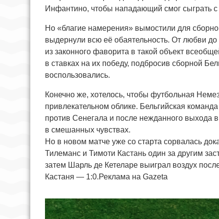
Инфантино, чтобы нападающий смог сыграть с 
Но «благие намерения» вымостили для сборной
выдернули всю её обаятельность. От любви до 
из законного фаворита в такой объект всеобщ
в ставках на их победу, подбросив сборной Б
воспользовались.
Конечно же, хотелось, чтобы футбольная Немез
привлекательном облике. Бельгийская команда
против Сенегала и после нежданного выхода в
в смешанных чувствах.
Но в новом матче уже со старта сорвалась до
Тилеманс и Тимоти Кастань один за другим зас
затем Шарль де Кетеларе выиграл воздух после
Кастаня — 1:0.Реклама на Gazeta