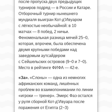
после пропуска двух предыдущих
турниров подряд — в России и Катаре.
Отборочный турнир нынешнего
мундиаля выигран Кот-д’Ивуаром
с лёгкостью необычайной: в 10
матчах — 8 побед, 2 ничьи.
Феноменальная разница мячей 25−0,
которая, впрочем, была обеспечена
двумя крупными победами над
заведомым аутсайдером
с Сейшельских островов (9−0 и 7−0).
Место в рейтинге ФИФА — 42-е.
«За».
«Слоны» — одна из немногих
африканских команд, лишённых
проблем во взаимопонимании по линии
«игроки — тренер». Эмерс Фаэ остался
у руля сборной Кот-д’Ивуара после
поражения от Египта (2−3)