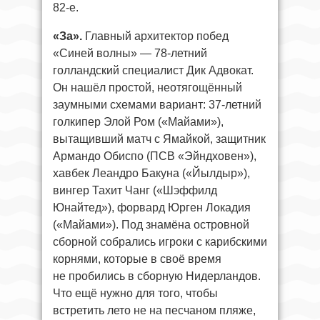
82-е.
«За».
Главный архитектор побед
«Синей волны» — 78-летний
голландский специалист Дик Адвокат.
Он нашёл простой, неотягощённый
заумными схемами вариант: 37-летний
голкипер Элой Ром («Майами»),
вытащивший матч с Ямайкой, защитник
Армандо Обиспо (ПСВ «Эйндховен»),
хавбек Леандро Бакуна («Йылдыр»),
вингер Тахит Чанг («Шэффилд
Юнайтед»), форвард Юрген Локадия
(«Майами»). Под знамёна островной
сборной собрались игроки с карибскими
корнями, которые в своё время
не пробились в сборную Нидерландов.
Что ещё нужно для того, чтобы
встретить лето не на песчаном пляже,