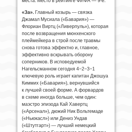
места. Место в рейтинге ФИФА — 9-е.
«За».
Главный козырь — связка
Джамал Мусиала («Бавария») —
Флориан Виртц («Ливерпуль»), которая
после возвращения мюнхенского
плеймейкера в строй после травмы
снова готова эффектно и, главное,
эффективно вскрывать оборону
соперников. В исповедуемой
Нагельсманном сегодня 4−2−3−1
ключевую роль играет капитан Джошуа
Киммих («Бавария»), вернувшийся
к лучшей своей форме. А форвардов
в схеме иногда больше, чем один:
маэстро эпизода Кай Хавертц
(«Арсенал»), дюжий Ник Вольтемаде
(«Ньюкасл») или Дениз Ундав
(«Штутгарт») — лучший немецкий