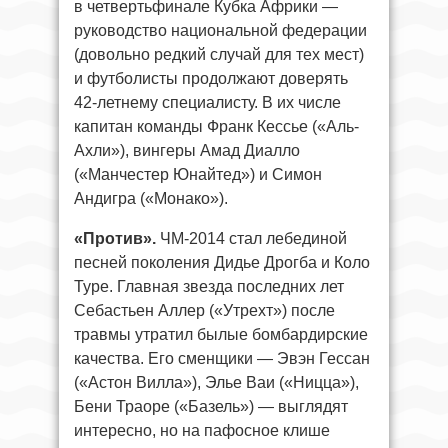
в четвертьфинале Кубка Африки —
руководство национальной федерации
(довольно редкий случай для тех мест)
и футболисты продолжают доверять
42-летнему специалисту. В их числе
капитан команды Франк Кессье («Аль-
Ахли»), вингеры Амад Диалло
(«Манчестер Юнайтед») и Симон
Андигра («Монако»).
«Против».
ЧМ-2014 стал лебединой
песней поколения Дидье Дрогба и Коло
Туре. Главная звезда последних лет
Себастьен Аллер («Утрехт») после
травмы утратил былые бомбардирские
качества. Его сменщики — Эвэн Гессан
(«Астон Вилла»), Элье Ваи («Ницца»),
Бени Траоре («Базель») — выглядят
интересно, но на пафосное клише