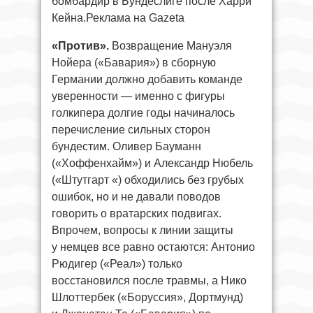
бомбардир в Бундеслиге после Харри
Кейна.Реклама на Gazeta
«Против».
Возвращение Мануэля
Нойера («Бавария») в сборную
Германии должно добавить команде
уверенности — именно с фигуры
голкипера долгие годы начиналось
перечисление сильных сторон
бундестим. Оливер Бауманн
(«Хоффенхайм») и Александр Нюбель
(«Штутгарт «) обходились без грубых
ошибок, но и не давали поводов
говорить о вратарских подвигах.
Впрочем, вопросы к линии защиты
у немцев все равно остаются: Антонио
Рюдигер («Реал») только
восстановился после травмы, а Нико
Шлоттербек («Боруссия», Дортмунд)