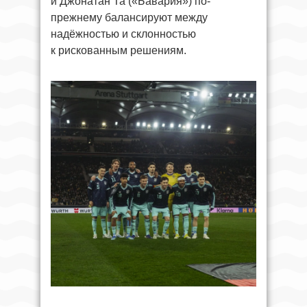
и Джонатан Та («Бавария») по-
прежнему балансируют между
надёжностью и склонностью
к рискованным решениям.