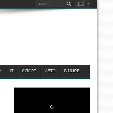
А
IT
СПОРТ
АВТО
В МИРЕ