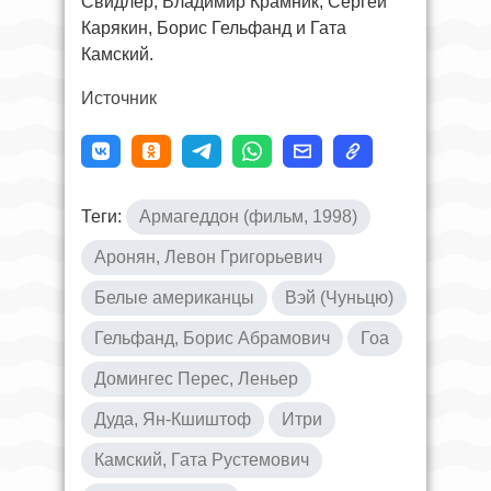
Свидлер, Владимир Крамник, Сергей
Карякин, Борис Гельфанд и Гата
Камский.
Источник
Теги:
Армагеддон (фильм, 1998)
Аронян, Левон Григорьевич
Белые американцы
Вэй (Чуньцю)
Гельфанд, Борис Абрамович
Гоа
Домингес Перес, Леньер
Дуда, Ян-Кшиштоф
Итри
Камский, Гата Рустемович