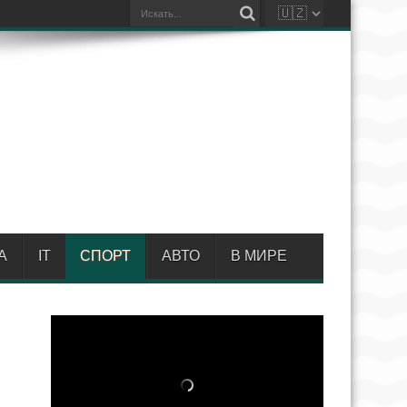
А
IT
СПОРТ
АВТО
В МИРЕ