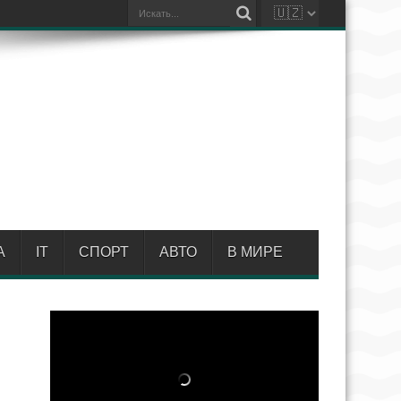
А
IT
СПОРТ
АВТО
В МИРЕ