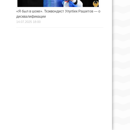
«Я был в шоке». Тхэквондист Улугбек Рашитов — о
дисквалификации
14.07.2025 18:00