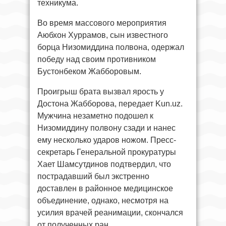
техникума.
Во время массового мероприятия
Аюбхон Хуррамов, сын известного
борца Низомиддина полвона, одержал
победу над своим противником
Бустонбеком Жабборовым.
Проигрыш брата вызвал ярость у
Достона Жабборова, передает Kun.uz.
Мужчина незаметно подошел к
Низомиддину полвону сзади и нанес
ему несколько ударов ножом. Пресс-
секретарь Генеральной прокуратуры
Хает Шамсутдинов подтвердил, что
пострадавший был экстренно
доставлен в районное медицинское
объединение, однако, несмотря на
усилия врачей реанимации, скончался
от полученных ран.