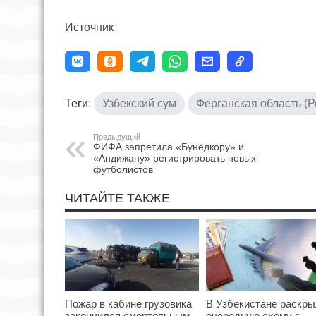
Источник
Теги:
Узбекский сум
Ферганская область (
Предыдущий
ФИФА запретила «Бунёдкору» и
«Андижану» регистрировать новых
футболистов
ЧИТАЙТЕ ТАКЖЕ
Пожар в кабине грузовика
В Узбекистане раскр
закончился смертельным
очередную схему с