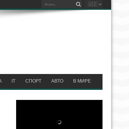
А
IT
СПОРТ
АВТО
В МИРЕ