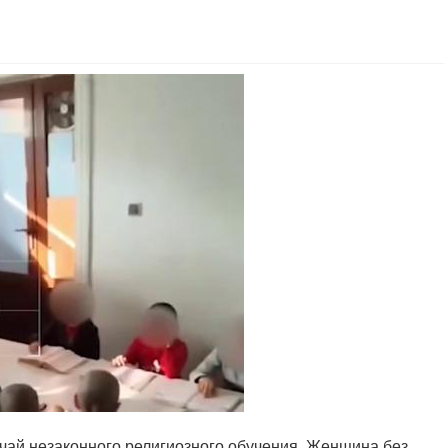
чай незаконного религиозного обучения. Женщина без