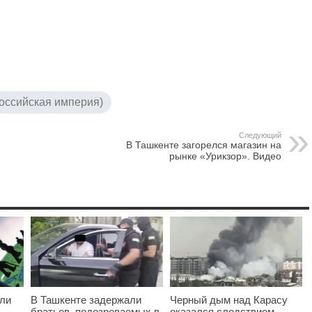
Российская империя)
Следующий
В Ташкенте загорелся магазин на
рынке «Урикзор». Видео
ыли
В Ташкенте задержали
Черный дым над Карасу
братьев, подозреваемых в
оказался следствием