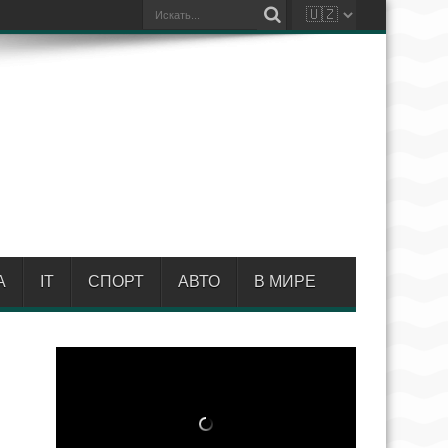
А
IT
СПОРТ
АВТО
В МИРЕ