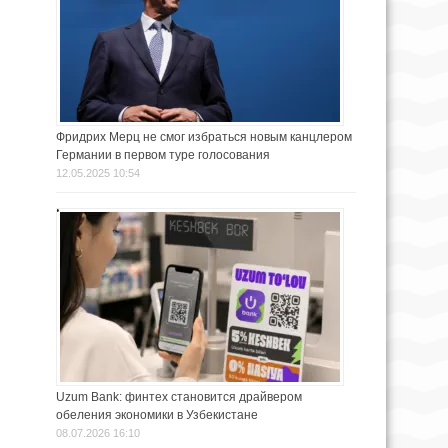
Фридрих Мерц не смог избраться новым канцлером
Германии в первом туре голосования
12.05.2025 10:54
Uzum Bank: финтех становится драйвером
обеления экономики в Узбекистане
08.07.2026 16:10