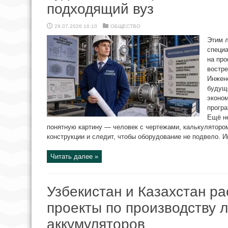
подходящий вуз
29.07.2026 16:10
ОБЩЕСТВО
Этим 
специ
на про
востре
Инжен
будуще
эконом
програ
Ещё н
понятную картину — человек с чертежами, калькулятором 
конструкции и следит, чтобы оборудование не подвело. Ин
Читать далее »
Узбекистан и Казахстан р
проекты по производству 
аккумуляторов