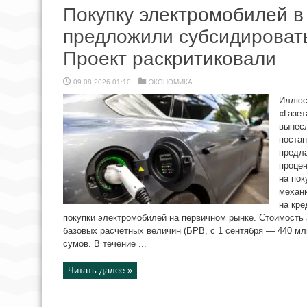
Покупку электромобилей в
предложили субсидировать
Проект раскритиковали
09.08.2026 01:10
ЭКОНОМИКА
Иллюст
«Газет
вынес
постан
предла
процен
на пок
механи
на кр
покупки электромобилей на первичном рынке. Стоимость
базовых расчётных величин (БРВ, с 1 сентября — 440 мл
сумов. В течение ...
Читать далее »