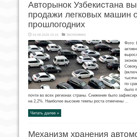
Авторынок Узбекистана вы
продажи легковых машин 
прошлогодних
04.08.2026 23:10
ЭКОНОМИКА
Фото: 
активн
выросл
эконо
Совоку
(включ
тысяч
по сра
было 
почти во всех регионах страны. Снижение было зафиксир
на 2,2%. Наиболее высокие темпы роста отмечены ...
Читать далее »
Механизм хранения автом