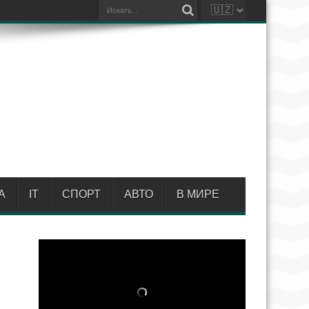
А
IT
СПОРТ
АВТО
В МИРЕ