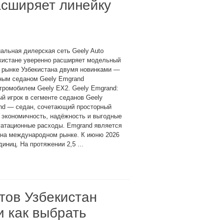
асширяет линейку
льная дилерская сеть Geely Auto
кистане уверенно расширяет модельный
 рынке Узбекистана двумя новинками —
ным седаном Geely Emgrand
тромобилем Geely EX2. Geely Emgrand:
й игрок в сегменте седанов Geely
nd — седан, сочетающий просторный
 экономичность, надёжность и выгодные
уатационные расходы. Emgrand является
 на международном рынке. К июню 2026
ниц. На протяжении 2,5 ...
тов Узбекистан
и как выбрать