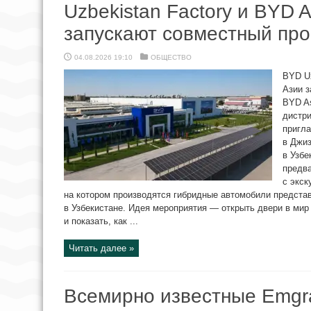
Uzbekistan Factory и BYD 
запускают совместный про
04.08.2026 19:10
ОБЩЕСТВО
BYD Uz
Азии 
BYD As
дистри
пригл
в Джиз
в Узбе
предва
с экск
на котором производятся гибридные автомобили предста
в Узбекистане. Идея мероприятия — открыть двери в ми
и показать, как ...
Читать далее »
Всемирно известные Emgr