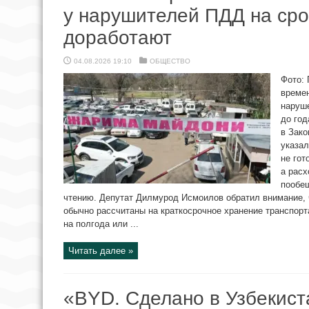
у нарушителей ПДД на срок
доработают
04.08.2026 19:10
ОБЩЕСТВО
Фото:
време
наруше
до год
в Зако
указа
не гот
а расх
пообе
чтению. Депутат Дилмурод Исмоилов обратил внимание
обычно рассчитаны на краткосрочное хранение транспорт
на полгода или ...
Читать далее »
«BYD. Сделано в Узбекист