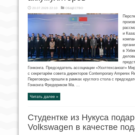
20.07.2026 22:10
ОБЩЕСТВО
Персп
произв
рассм
и Каза
компа
органи
в Узбе
делов
предст
Гонконга. Председатель ассоциации «Узэлтехсаноат» Ми
с секретарём совета директоров Contemporary Amperex R
Переговоры прошли в рамках круглого стола с председат
Гонконга Фредериком Ма. ...
Читать далее »
Студентке из Нукуса пода
Volkswagen в качестве по