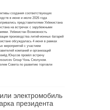
ективы создания соответствующих
одств в июне и июле 2026 года
атривались представителями Узбекистана
хстана на встречах с зарубежными
ниями. Узбекистан Возможность
зации производства литий-ионных батарей
кистане обсуждалась 4 июня в рамках
ых мероприятий с участием
авителей компаний и организаций
рзиёд Юнусов провёл встречу
esources Group Чэнь Сяолуном.
елем Совета по развитию торговли
рили электромобиль
дарка президента