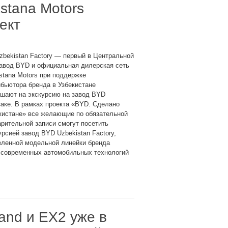
Astana Motors
ект
bekistan Factory — первый в Центральной
завод BYD и официальная дилерская сеть
tana Motors при поддержке
бьютора бренда в Узбекистане
ашают на экскурсию на завод BYD
аке. В рамках проекта «BYD. Сделано
кистане» все желающие по обязательной
рительной записи смогут посетить
урсией завод BYD Uzbekistan Factory,
вленной модельной линейки бренда
р современных автомобильных технологий
and и EX2 уже в