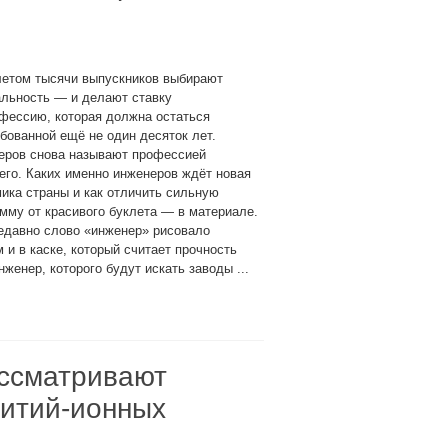
летом тысячи выпускников выбирают
альность — и делают ставку
фессию, которая должна остаться
бованной ещё не один десяток лет.
еров снова называют профессией
го. Каких именно инженеров ждёт новая
ика страны и как отличить сильную
мму от красивого буклета — в материале.
едавно слово «инженер» рисовало
и в каске, который считает прочность
женер, которого будут искать заводы ...
ассматривают
литий-ионных