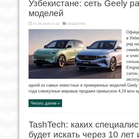
Узбекистане: сеть Geely р
моделей
01.08.2026 21:10
ОБЩЕСТВО
Официа
в Узбе
ряд на
семей
и элек
сильны
Emgra
салон,
экспл
одной из самых известных и проверенных моделей Geely
года совокупные мировые продажи превысили 4,24 млн еди
Читать далее »
TashTech: каких специалис
будет искать через 10 лет 