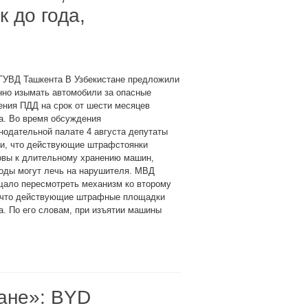
 до года,
 ГУВД Ташкента В Узбекистане предложили
нно изымать автомобили за опасные
ния ПДД на срок от шести месяцев
а. Во время обсуждения
нодательной палате 4 августа депутаты
ли, что действующие штрафстоянки
овы к длительному хранению машин,
оды могут лечь на нарушителя. МВД
щало пересмотреть механизм ко второму
, что действующие штрафные площадки
а. По его словам, при изъятии машины
ане»: BYD