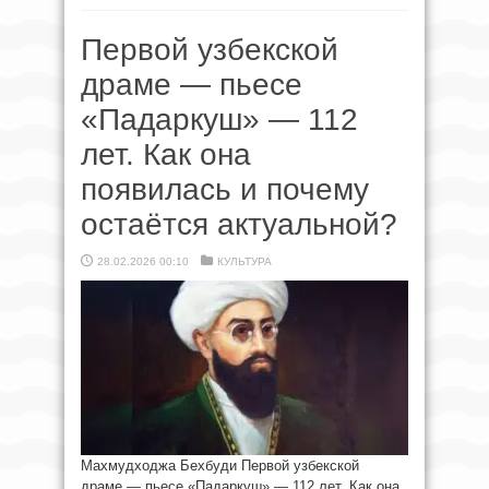
Первой узбекской
драме — пьесе
«Падаркуш» — 112
лет. Как она
появилась и почему
остаётся актуальной?
28.02.2026 00:10
КУЛЬТУРА
Махмудходжа Бехбуди Первой узбекской
драме — пьесе «Падаркуш» — 112 лет. Как она