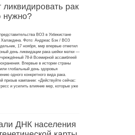
т ликвидировать рак
о нужно?
представительства ВОЗ в Узбекистане
Халакдина. Фото: Андреас Бэк / ВОЗ
дельник, 17 ноября, мир впервые отметил
рный день ликвидации рака шейки матки —
 учреждённый 78-й Всемирной ассамблеей
охранения. Впервые в истории страны
или глобальный день здоровья
ению одного конкретного вида рака.
й призыв кампании: «Действуйте сейчас:
гресс и усилить влияние мер, которые уже
али ДНК населения
генетической карты