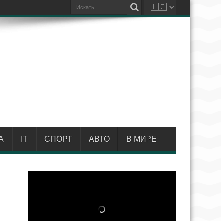
А
IT
СПОРТ
АВТО
В МИРЕ