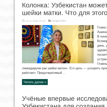
Колонка: Узбекистан може
шейки матки. Что для этог
18.11.2025 22:10
ОБЩЕСТВО
Глава 
Ашина 
В поне
Всеми
день,
здраво
посвят
устран
Главны
ликвидируем рак шейки матки». Его цель — ускорить про
работают. Предотвратимый ...
Читать далее »
Учёные впервые исследов
Узбекистана для создания 