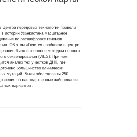
е Центра передовых технологий провели
 в истории Узбекистана масштабное
дование по расшифровке геномов
ния. Об этом «Газете» сообщили в центре.
дование было выполнено методом полного
ого секвенирования (WES). При нем
ится анализ тех участков ДНК, где
доточено большинство клинически
мых мутаций. Были обследованы 250
дозрения на наследственные заболевания.
тных вариантов ...