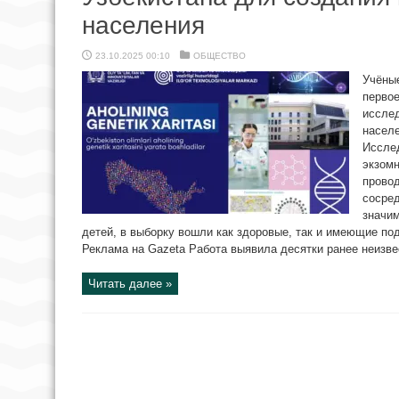
населения
23.10.2025 00:10
ОБЩЕСТВО
Учёны
первое
иссле
населе
Иссле
экзомн
провод
сосре
значи
детей, в выборку вошли как здоровые, так и имеющие по
Реклама на Gazeta Работа выявила десятки ранее неизвес
Читать далее »