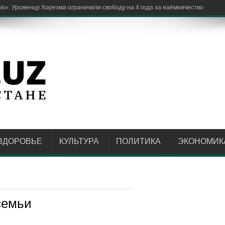
ю». Уроженцу Хорезма ограничили свободу на 4 года за наёмничество
ЗДОРОВЬЕ
КУЛЬТУРА
ПОЛИТИКА
ЭКОНОМИК
семьи