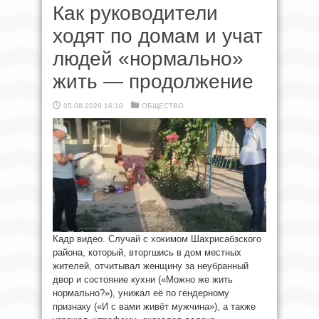
Как руководители
ходят по домам и учат
людей «нормально»
жить — продолжение
05.08.2026 16:10
ОБЩЕСТВО
Кадр видео. Случай с хокимом Шахрисабзского
района, который, вторгшись в дом местных
жителей, отчитывал женщину за неубранный
двор и состояние кухни («Можно же жить
нормально?»), унижал её по гендерному
признаку («И с вами живёт мужчина»), а также