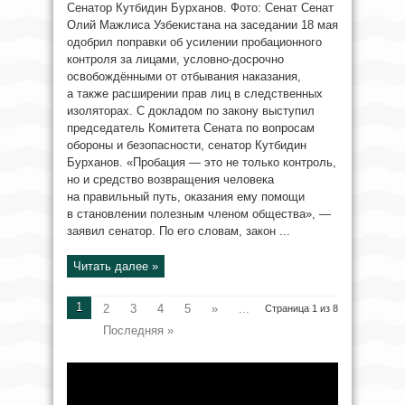
Сенатор Кутбидин Бурханов. Фото: Сенат Сенат
Олий Мажлиса Узбекистана на заседании 18 мая
одобрил поправки об усилении пробационного
контроля за лицами, условно-досрочно
освобождёнными от отбывания наказания,
а также расширении прав лиц в следственных
изоляторах. С докладом по закону выступил
председатель Комитета Сената по вопросам
обороны и безопасности, сенатор Кутбидин
Бурханов. «Пробация — это не только контроль,
но и средство возвращения человека
на правильный путь, оказания ему помощи
в становлении полезным членом общества», —
заявил сенатор. По его словам, закон ...
Читать далее »
1
2
3
4
5
»
...
Страница 1 из 8
Последняя »