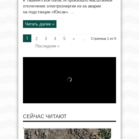
и Ташкентской области произошло масштабное
отключение электроэнергии из-за аварии
на подстанции «Юксак». ...
Читать далее »
1
2
3
4
5
»
...
Страница 1 из 9
Последняя »
СЕЙЧАС ЧИТАЮТ