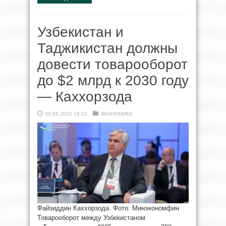
Узбекистан и
Таджикистан должны
довести товарооборот
до $2 млрд к 2030 году
— Каххорзода
30.06.2026 16:10
ЭКОНОМИКА
Файзиддин Каххорзода. Фото: Минэкономфин
Товарооборот между Узбекистаном