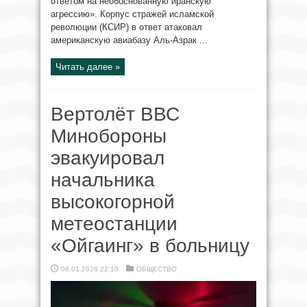
ответом на необоснованную иранскую
агрессию». Корпус стражей исламской
революции (КСИР) в ответ атаковал
американскую авиабазу Аль-Азрак ...
Читать далее »
Вертолёт ВВС
Минобороны
эвакуировал
начальника
высокогорной
метеостанции
«Ойгаинг» в больницу
06.01.2026 22:10
ОБЩЕСТВО