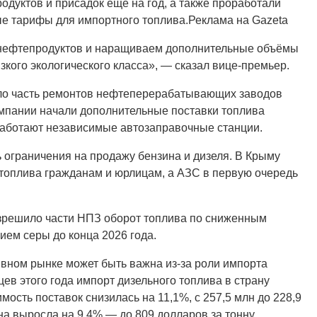
дуктов и присадок ещё на год, а также проработали
е тарифы для импортного топлива.Реклама на Gazeta
 нефтепродуктов и наращиваем дополнительные объёмы
зкого экологического класса», — сказал вице-премьер.
сло часть ремонтов нефтеперерабатывающих заводов
омпании начали дополнительные поставки топлива
 работают независимые автозаправочные станции.
 ограничения на продажу бензина и дизеля. В Крыму
топлива гражданам и юрлицам, а АЗС в первую очередь
азрешило части НПЗ оборот топлива по сниженным
ем серы до конца 2026 года.
ивном рынке может быть важна из-за роли импорта
ев этого года импорт дизельного топлива в страну
мость поставок снизилась на 11,1%, с 257,5 млн до 228,9
а выросла на 9,4% — до 809 долларов за тонну.