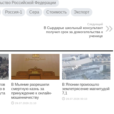
ьство Российской Федерации
Россия-1
Сера
Стоимость
Экспорт
Следующий
В Сырдарье школьный консультант
получил срок за домогательства к
ученице
тов
В Мьянме разрешили
В Японии произошло
о в
смертную казнь за
землетрясение магнитудой
ута
принуждение к онлайн-
7,1
мошенничеству
29.07.2026 00:10
29.07.2026 21:10