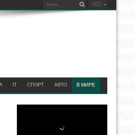
А
IT
СПОРТ
АВТО
В МИРЕ