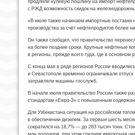
продлили нулевую пошлину на импорт нефтепро
с РЖД возможность скидок на железнодорожны
«В июле также начинаем импортные поставки
производства за счёт нефтепродуктов более ни
Он также сообщил, что правительство перене
на более поздние сроки. Крупные нефтяные к
в регионы, прежде всего туда, где в основном
С конца мая в ряде регионов России вводились
и Севастополе временно ограничивали отпуск 
заправляли машины госслужб.
В начале июля правительство России также р
стандартам «Евро-3» с повышенным содержани
Для Узбекистана ситуация на российском топл
в обеспечении дизелем. За первые шесть месяц
сократился на 18,7% — до 283 тысяч тонн. Стои
млн долларов, при этом средняя импортная цен