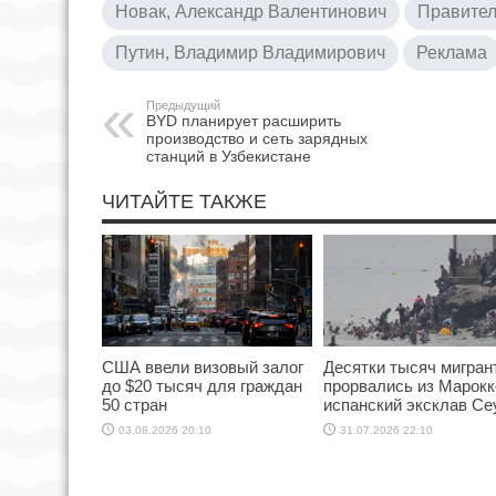
Новак, Александр Валентинович
Правител
Путин, Владимир Владимирович
Реклама
Предыдущий
BYD планирует расширить
производство и сеть зарядных
станций в Узбекистане
ЧИТАЙТЕ ТАКЖЕ
США ввели визовый залог
Десятки тысяч мигран
до $20 тысяч для граждан
прорвались из Марокк
50 стран
испанский эксклав Се
03.08.2026 20:10
31.07.2026 22:10