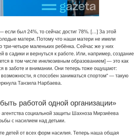
если был 24%, то сейчас достиг 78%. […] За этой
олодые матери. Потому что наши матери не имели
о три-четыре маленьких ребёнка. Сейчас же у них
й в садики и вернуться к работе. Или, например, создание
ется в том числе инклюзивным образованием] — это как
ся в заботе и внимании. Они теперь тоже ощущают:
и возможности, я способен заниматься спортом“ — такую
еркнула Танзила Нарбаева.
быть работой одной организации»
 агентства социальной защиты Шахноза Мирзиёева
рьбы с насилием над детьми.
щите детей от всех форм насилия. Теперь наша общая