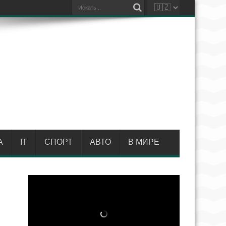
А
IT
СПОРТ
АВТО
В МИРЕ