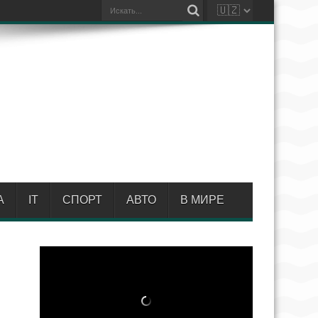
А
IT
СПОРТ
АВТО
В МИРЕ