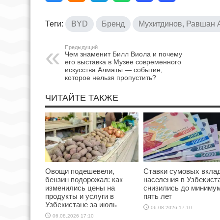
Теги:
BYD
Бренд
Мухитдинов, Равшан 
Предыдущий
Чем знаменит Билл Виола и почему
его выставка в Музее современного
искусства Алматы — событие,
которое нельзя пропустить?
ЧИТАЙТЕ ТАКЖЕ
Овощи подешевели,
Ставки сумовых вкла
бензин подорожал: как
населения в Узбекист
изменились цены на
снизились до минимум
продукты и услуги в
пять лет
Узбекистане за июль
06.08.2026 17:10
06.08.2026 17:10