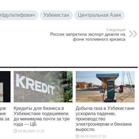
Абдулатифович
Узбекистан
Центральная Азия
Следующий
Россия запретила экспорт дизеля на
фоне топливного кризиса
дов
Кредиты для бизнеса в
Добыча газа в Узбекистане
ане
Узбекистане подешевели
ускорила падение,
а за
до минимума почти за три
производство
года — ЦБ
электроэнергии и бензина
выросло
06.08.2026 17:10
06.08.2026 17:10