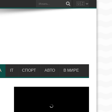
А
IT
СПОРТ
АВТО
В МИРЕ