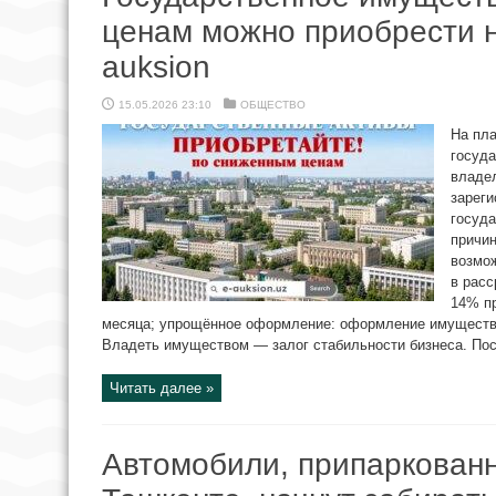
ценам можно приобрести 
auksion
15.05.2026 23:10
ОБЩЕСТВО
На пла
госуда
владе
зареги
госуда
причин
возмож
в расс
14% пр
месяца; упрощённое оформление: оформление имущества
Владеть имуществом — залог стабильности бизнеса. Пост
Читать далее »
Автомобили, припаркованн