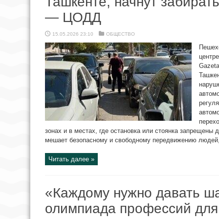
Ташкенте, начнут забират
— ЦОДД
15.05.2026 23:10
ОБЩЕСТВО
Пешехо
центре
Gazeta
Ташкен
наруше
автомо
регул
автомо
перехо
зонах и в местах, где остановка или стоянка запрещены 
мешает безопасному и свободному передвижению людей, 
Читать далее »
«Каждому нужно давать ша
олимпиада профессий для