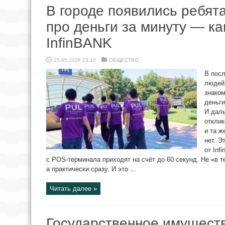
В городе появились ребята
про деньги за минуту — ка
InfinBANK
15.05.2026 23:10
ОБЩЕСТВО
В посл
людей 
знаком
деньги
И даль
отклик
и та ж
нет. Э
от Inf
с POS-терминала приходят на счёт до 60 секунд. Не «в т
а практически сразу. И это ...
Читать далее »
Государственное имущест