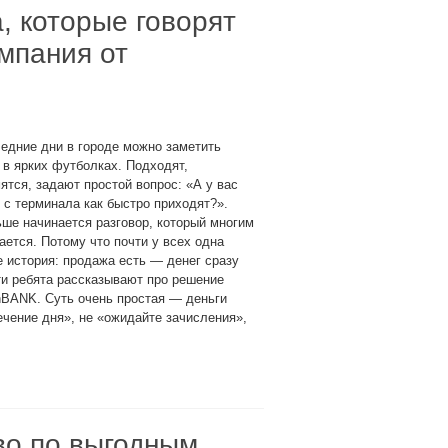
, которые говорят
мпания от
едние дни в городе можно заметить
в ярких футболках. Подходят,
ятся, задают простой вопрос: «А у вас
 с терминала как быстро приходят?».
ше начинается разговор, который многим
ается. Потому что почти у всех одна
е история: продажа есть — денег сразу
ти ребята рассказывают про решение
inBANK. Суть очень простая — деньги
ечение дня», не «ожидайте зачисления»,
во по выгодным