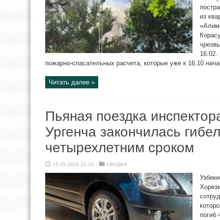
постра
из ква
«Алим
Корасу
чрезв
16:02.
пожарно-спасательных расчета, которые уже к 16:10 нача
Читать далее »
Пьяная поездка инспектор
Ургенча закончилась гибел
четырехлетним сроком
15.05.2026 22:10
СВОДКА
Узбеки
Хорез
сотруд
которо
погиб 