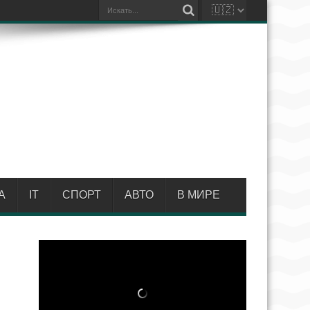
А
IT
СПОРТ
АВТО
В МИРЕ