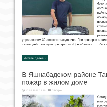
безоп
орган
районе
обнар
произв
крупн
препар
районе
управлением 30-летнего гражданина. При проверке в сал
сильнодействующим препаратом «Прегабалин». Рассле
...
Читать далее »
В Яшнабадском районе Та
пожар в жилом доме
15.05.2026 22:10
СВОДКА
Сегодн
многоэ
Возгор