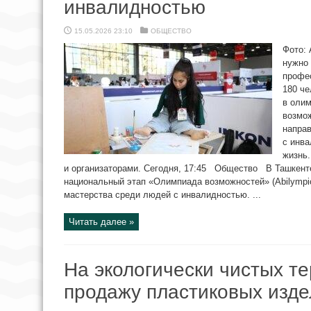
инвалидностью
15.05.2026 23:10
ОБЩЕСТВО
Фото:
нужно
профе
180 че
в олим
возмож
напра
с инв
жизнь.
и организаторами. Сегодня, 17:45 Общество В Ташкент
национальный этап «Олимпиада возможностей» (Abilympi
мастерства среди людей с инвалидностью. ...
Читать далее »
На экологически чистых т
продажу пластиковых изд