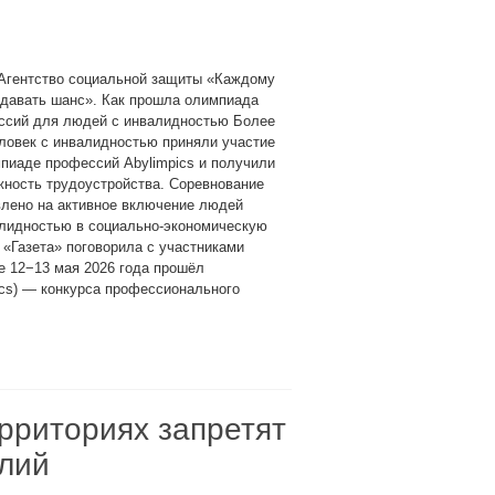
 Агентство социальной защиты «Каждому
 давать шанс». Как прошла олимпиада
ссий для людей с инвалидностью Более
ловек с инвалидностью приняли участие
пиаде профессий Abylimpics и получили
ность трудоустройства. Соревнование
влено на активное включение людей
алидностью в социально-экономическую
 «Газета» поговорила с участниками
е 12−13 мая 2026 года прошёл
cs) — конкурса профессионального
ерриториях запретят
елий