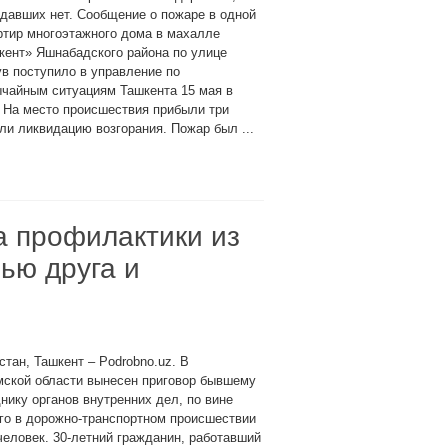
давших нет. Сообщение о пожаре в одной
ртир многоэтажного дома в махалле
кент» Яшнабадского района по улице
в поступило в управление по
ычайным ситуациям Ташкента 15 мая в
 На место происшествия прибыли три
ли ликвидацию возгорания. Пожар был ...
а профилактики из
ью друга и
стан, Ташкент – Podrobno.uz. В
мской области вынесен приговор бывшему
нику органов внутренних дел, по вине
го в дорожно-транспортном происшествии
человек. 30-летний гражданин, работавший