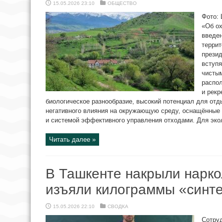
15.05.2026 23:10
ОБЩЕСТВО
Фото: 
«Об о
введен
террит
презид
вступя
чистым
распо
и рекр
биологическое разнообразие, высокий потенциал для отд
негативного влияния на окружающую среду, оснащённые
и системой эффективного управления отходами. Для экол
Читать далее »
В Ташкенте накрыли нарк
изъяли килограммы «синте
15.05.2026 22:10
СВОДКА
Сотру