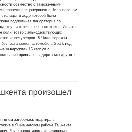
асности совместно с таможенными
ами провели спецоперацию в Чиланзарском
 столицы, в ходе которой была
ужена подпольная лаборатория по
одству синтетических наркотиков. Изъято
ое количество сильнодействующих
атов и прекурсоров. В Чиланзарском
 был остановлен автомобиль Spark под
оне обнаружили 15 капсул с
дование привело к задержанию другого
шкента произошел
я днем загорелась квартира в
тажке в Яшнабадском районе Ташкента.
ание было оперативно ликвидировано,