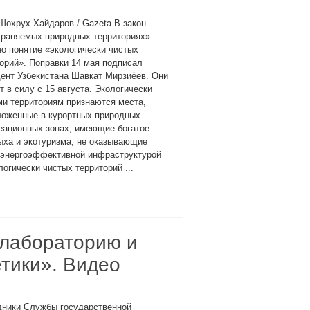
Шохрух Хайдаров / Gazeta В закон
храняемых природных территориях»
о понятие «экологически чистых
орий». Поправки 14 мая подписал
ент Узбекистана Шавкат Мирзиёев. Они
т в силу с 15 августа. Экологически
и территориям признаются места,
ложенные в курортных природных
еационных зонах, имеющие богатое
ыха и экотуризма, не оказывающие
 энергоэффективной инфраструктурой
огически чистых территорий ...
олабораторию и
тики». Видео
дники Службы государственной