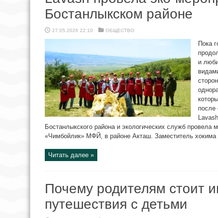
Бостанлыкском районе
27.05.2026 22:10
ОБЩЕСТВО
Пока г
продо
и люби
видами
сторон
однора
которы
после
Lavash
Бостанлыкского района и экологических служб провела м
«Чимбойлик» МФЙ, в районе Акташ. Заместитель хокима Б
Читать далее »
Почему родителям стоит и
путешествия с детьми