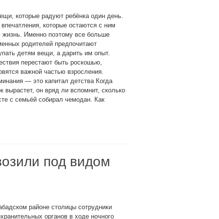
ещи, которые радуют ребёнка один день.
 впечатления, которые остаются с ним
 жизнь. Именно поэтому все больше
менных родителей предпочитают
упать детям вещи, а дарить им опыт.
ествия перестают быть роскошью,
овятся важной частью взросления.
инания — это капитал детства Когда
к вырастет, он вряд ли вспомнит, сколько
сте с семьёй собирал чемодан. Как
возили под видом
абадском районе столицы сотрудники
хранительных органов в ходе ночного