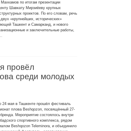
 Махкамов по итогам презентации
денту Шавкату Мирзиёеву крупных
труктурных проектов. По его словам, речь
 двух «крупнейших, исторических»
яющей Ташкент и Самарканд, и нового
ганизационные и заключительные работы,
..
ия провёл
лова среди молодых
о 24 мая в Ташкенте прошёл фестиваль
ионат плова Beshqozon, посвящённый 27-
бренда. Мероприятие состоялось внутри
адского спортивного комплекса, рядом
алом Beshqozon Teleminora, и объединило