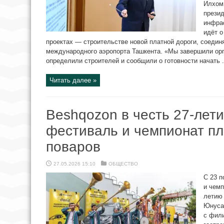
Илхом
прези
инфрас
идёт о
проектах — строительстве новой платной дороги, соедин
международного аэропорта Ташкента. «Мы завершили ор
определили строителей и сообщили о готовности начать .
Читать далее »
Beshqozon в честь 27-лет
фестиваль и чемпионат п
поваров
27.05.2026 15:10
ОБЩЕСТВО
С 23 п
и чемп
летию 
Юнусаб
с фили