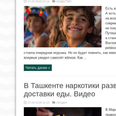
27.05.2026 22:10
ОБЩЕСТВО
Есть в
А есть
на всю
совре
не пок
Путеш
а стан
Воспом
ребёно
стоила очередная игрушка. Но он будет помнить, как вме
впервые увидел самолёт вблизи. Как ...
Читать далее »
В Ташкенте наркотики раз
доставки еды. Видео
27.05.2026 21:10
СВОДКА
В Мир
правоо