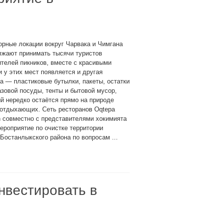
орные локации вокруг Чарвака и Чимгана
лжают принимать тысячи туристов
телей пикников, вместе с красивыми
 у этих мест появляется и другая
а — пластиковые бутылки, пакеты, остатки
зовой посуды, тенты и бытовой мусор,
й нередко остаётся прямо на природе
 отдыхающих. Сеть ресторанов Oqtepa
 совместно с представителями хокимията
ероприятие по очистке территории
останлыкского района по вопросам ...
нвестировать в