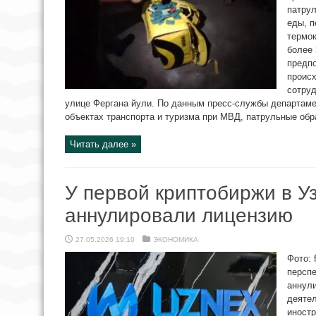
патру
еды, 
термо
более 
предп
проис
сотруд
улице Фергана йули. По данным пресс-службы департаме
объектах транспорта и туризма при МВД, патрульные обра
Читать далее »
У первой криптобиржи в У
аннулировали лицензию
27.05.2026 19:10
ЭКОНОМИКА
Фото: 
перспе
аннул
деяте
иност