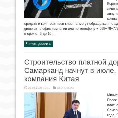
Корея)
лиценз
аннул
компан
средств и криптоактивов клиенты могут обращаться по а
group.uz
, в офис компании или по телефону + 998−78−77
в срок от 3 до 10 ...
Читать далее »
Строительство платной до
Самарканд начнут в июле,
компания Китая
27.05.2026 19:10
ЭКОНОМИКА
Минис
Пресс
платн
Самарк
года. 