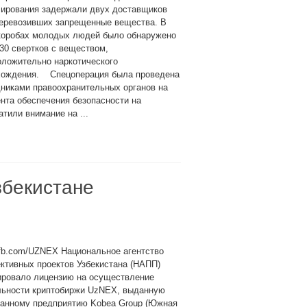
лирования задержали двух доставщиков
перевозивших запрещенные вещества. В
коробах молодых людей было обнаружено
30 свертков с веществом,
оложительно наркотического
хождения. Спецоперация была проведена
никами правоохранительных органов на
нта обеспечения безопасности на
тили внимание на ...
збекистане
fb.com/UZNEX Национальное агентство
ктивных проектов Узбекистана (НАПП)
ировало лицензию на осуществление
льности криптобиржи UzNEX, выданную
ранному предприятию Kobea Group (Южная