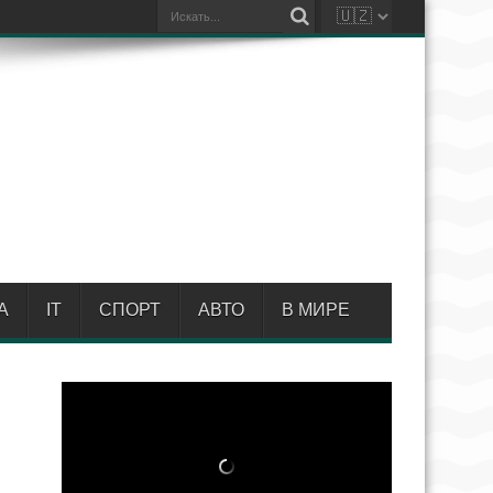
А
IT
СПОРТ
АВТО
В МИРЕ