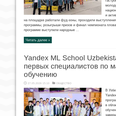
гастро
молоды
национ
и акти
на площадке работали фуд-зоны, проходили выступления
программы, розыгрыши призов и финал чемпионата плова
программе выступили народные ...
Читать далее »
Yandex ML School Uzbekis
первых специалистов по 
обучению
27.05.2026 15:10
ОБЩЕСТВО
В Узбе
Yandex
програ
в обла
обучен
заверш