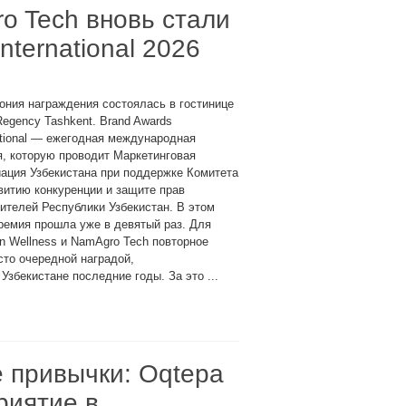
ro Tech вновь стали
nternational 2026
ния награждения состоялась в гостинице
Regency Tashkent. Brand Awards
ational — ежегодная международная
, которую проводит Маркетинговая
ация Узбекистана при поддержке Комитета
витию конкуренции и защите прав
ителей Республики Узбекистан. В этом
ремия прошла уже в девятый раз. Для
an Wellness и NamAgro Tech повторное
осто очередной наградой,
Узбекистане последние годы. За это ...
 привычки: Oqtepa
риятие в