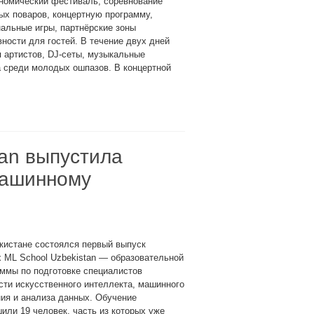
номический фестиваль, соревнование
х поваров, концертную программу,
альные игры, партнёрские зоны
вности для гостей. В течение двух дней
 артистов, DJ-сеты, музыкальные
 среди молодых ошпазов. В концертной
tan выпустила
машинному
кистане состоялся первый выпуск
 ML School Uzbekistan — образовательной
ммы по подготовке специалистов
сти искусственного интеллекта, машинного
ия и анализа данных. Обучение
или 19 человек, часть из которых уже