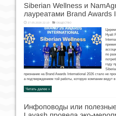
Siberian Wellness и NamAg
лауреатами Brand Awards I
27.05.2026 22:10
ОБЩЕСТВО
Церемо
Hyatt 
Intern
премия
ассоци
по раз
потреб
году п
Siberi
признание на Brand Awards International 2026 стало не пр
а подтверждением той работы, которую компании ведут в 
Читать далее »
Инфоповоды или полезные
Lavash провела эко-мероп