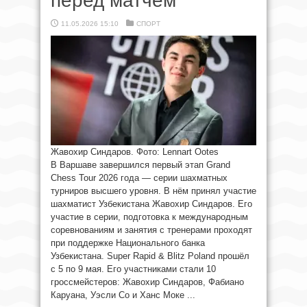
перед матчем
11.05.2026 15:10
СПОРТ
Жавохир Синдаров. Фото: Lennart Ootes
В Варшаве завершился первый этап Grand
Chess Tour 2026 года — серии шахматных
турниров высшего уровня. В нём принял участие
шахматист Узбекистана Жавохир Синдаров. Его
участие в серии, подготовка к международным
соревнованиям и занятия с тренерами проходят
при поддержке Национального банка
Узбекистана. Super Rapid & Blitz Poland прошёл
с 5 по 9 мая. Его участниками стали 10
гроссмейстеров: Жавохир Синдаров, Фабиано
Каруана, Уэсли Со и Ханс Моке ...