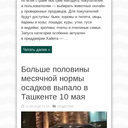
по всей стране быстрее находить покупателей,
а пользователям — выбирать животных онлайн
у проверенных продавцов. Для покупателей
будут доступны: быки, коровы и телята; овцы,
бараны и козы; лошади; куры, утки, гуси
и индейки; кролики; пчелы и пчелиные семьи.
Запуск категории особенно актуален
в преддверии Хайита — ...
Читать далее »
Больше половины
месячной нормы
осадков выпало в
Ташкенте 10 мая
11.05.2026 21:10
ОБЩЕСТВО