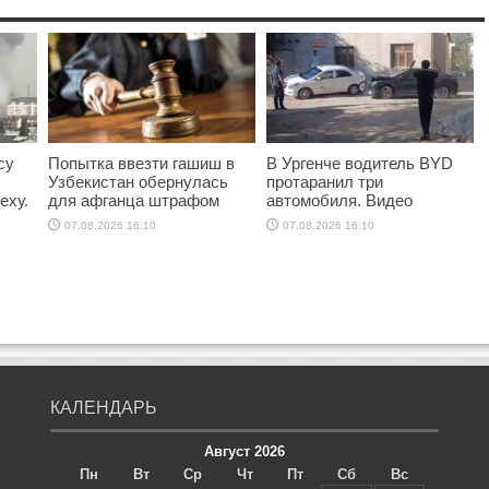
су
Попытка ввезти гашиш в
В Ургенче водитель BYD
Узбекистан обернулась
протаранил три
еху.
для афганца штрафом
автомобиля. Видео
07.08.2026 16:10
07.08.2026 16:10
КАЛЕНДАРЬ
Август 2026
Пн
Вт
Ср
Чт
Пт
Сб
Вс