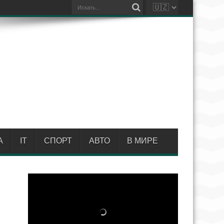
А
IT
СПОРТ
АВТО
В МИРЕ