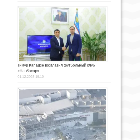
Тимур Кападзе возглавил футбольный клуб
«Навбахор»
01.12.2025 19:10