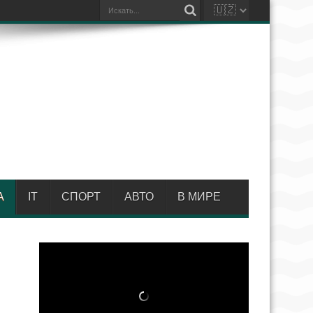
А
IT
СПОРТ
АВТО
В МИРЕ