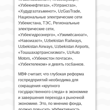
«Узбекнефтегаз», «Узтрансгаз»,
«Худудгазтаъминот», UzGasTrade,
Национальные электрические сети
Узбекистана, ТЭС, Региональные
электрические сети,
«Узбекгидроэнерго», «Узкимёсаноат»,
«Навоиазот», Uzbekistan Railways,
Uzbekistan Airways, Uzbekistan Airports,
«Тошшахартрансхизмат», UzAuto
Motors, «Узбекистон почтаси»,
«Узбектелеком» и девять госбанков.
МВФ считает, что глубокая реформа
госпредприятий необходима для
сокращения «крупного
государственного следа» в экономике
и завершения перехода к рыночной
экономике. Это, по мнению фонда,
должно повысить эффективность