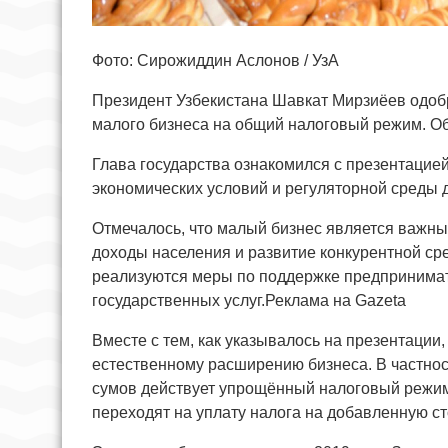
Фото: Сирожиддин Аслонов / УзА
Президент Узбекистана Шавкат Мирзиёев одоб
малого бизнеса на общий налоговый режим. Об
Глава государства ознакомился с презентацие
экономических условий и регуляторной среды д
Отмечалось, что малый бизнес является важны
доходы населения и развитие конкурентной ср
реализуются меры по поддержке предпринимат
государственных услуг.Реклама на Gazeta
Вместе с тем, как указывалось на презентаци
естественному расширению бизнеса. В частност
сумов действует упрощённый налоговый режим
переходят на уплату налога на добавленную ст