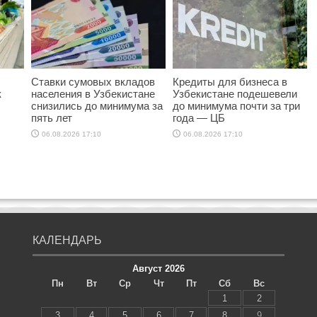
Ставки сумовых вкладов
Кредиты для бизнеса в
к
населения в Узбекистане
Узбекистане подешевели
снизились до минимума за
до минимума почти за три
пять лет
года — ЦБ
06.08.2026 17:10
06.08.2026 17:10
КАЛЕНДАРЬ
Август 2026
Пн
Вт
Ср
Чт
Пт
Сб
Вс
1
2
3
4
5
6
7
8
9