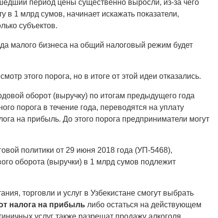
ошедший период цены существенно выросли, из-за чего
у в 1 млрд сумов, начинает искажать показатели,
лько субъектов.
хода малого бизнеса на общий налоговый режим будет
отр этого порога, но в итоге от этой идеи отказались.
одовой оборот (выручку) по итогам предыдущего года
ого порога в течение года, переводятся на уплату
лога на прибыль. До этого порога предприниматели могут
вой политики от 29 июня 2018 года (УП-5468),
ого оборота (выручки) в 1 млрд сумов подлежит
ния, торговли и услуг в Узбекистане смогут выбрать
от налога на прибыль
либо остаться на действующем
иничных услуг также разрешат продажу алкоголя