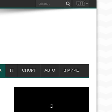
А
IT
СПОРТ
АВТО
В МИРЕ