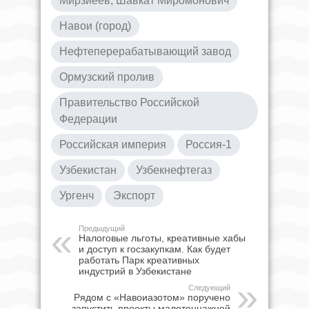
Мирзиёев, Шавкат Миромонович
Навои (город)
Нефтеперерабатывающий завод
Ормузский пролив
Правительство Российской
Федерации
Российская империя
Россия-1
Узбекистан
Узбекнефтегаз
Ургенч
Экспорт
Предыдущий
Налоговые льготы, креативные хабы
и доступ к госзакупкам. Как будет
работать Парк креативных
индустрий в Узбекистане
Следующий
Рядом с «Навоиазотом» поручено
запустить проекты малотоннажной