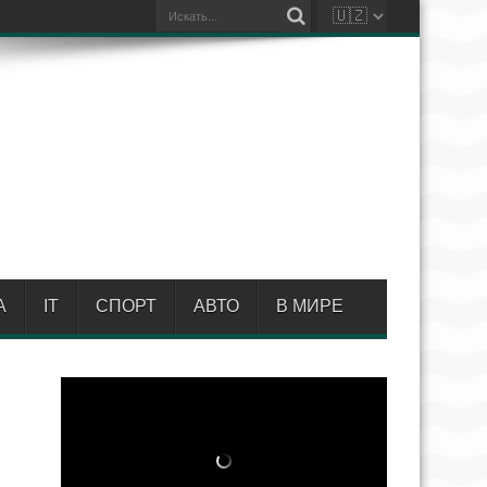
А
IT
СПОРТ
АВТО
В МИРЕ