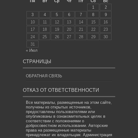
Пн
Вт
Ср
Чт
Пт
Сб
Вс
1
2
3
4
5
6
7
8
9
10
11
12
13
14
15
16
17
18
19
20
21
22
23
24
25
26
27
28
29
30
31
« Июл
СТРАНИЦЫ
ОБРАТНАЯ СВЯЗЬ
ОТКАЗ ОТ ОТВЕТСТВЕННОСТИ
Все материалы, размещенные на этом сайте,
получены из открытых источников,
предоставлены пользователями или
опубликованы в ознакомительных целях в
соответствии с положениями о
добросовестном использовании. Авторские
права на размещенные материалы
принадлежат их владельцам. Администрация