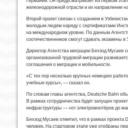
Германии. Он предусматривает на первом этап
железнодорожной отрасли и их направление н
Второй проект связан с созданием в Узбекиста
молодым людям наряду с сертификатами Инсти
на международном уровне. По данным Агентств
соотечественников смогут сдавать экзамены в
Директор Агентства миграции Бехзод Мусаев с
организованной трудовой миграции развиваетс
соглашения о миграции и мобильности.
«С тех пор несколько крупных немецких работо
учебные курсы», — сказал он.
По словам главы агентства, Deutsche Bahn об
В рамках сотрудничества будет запущен проект
инфраструктуры — «от электромонтёров до ма
Бехзод Мусаев отметил, что в рамках проекта 
человек. На стартовом этапе уже отобраны пе