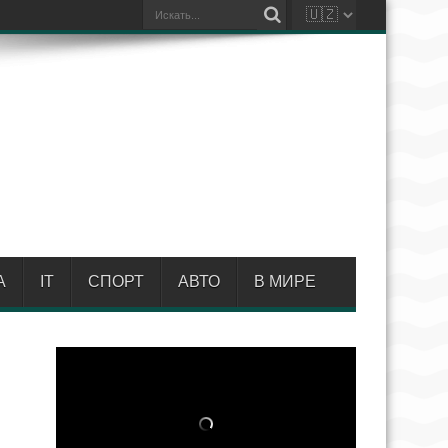
А
IT
СПОРТ
АВТО
В МИРЕ