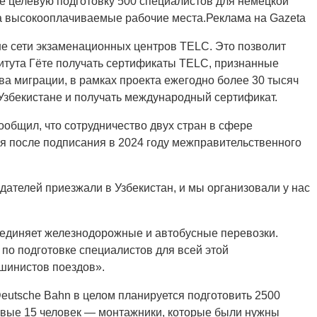
е целевую подготовку 500 специалистов для немецкой
а высокооплачиваемые рабочие места.Реклама на Gazeta
не сети экзаменационных центров TELC. Это позволит
тута Гёте получать сертификаты TELC, признанные
а миграции, в рамках проекта ежегодно более 30 тысяч
 Узбекистане и получать международный сертификат.
ообщил, что сотрудничество двух стран в сфере
я после подписания в 2024 году межправительственного
дателей приезжали в Узбекистан, и мы организовали у нас
ъединяет железнодорожные и автобусные перевозки.
 по подготовке специалистов для всей этой
шинистов поездов».
Deutsche Bahn в целом планируется подготовить 2500
рвые 15 человек — монтажники, которые были нужны