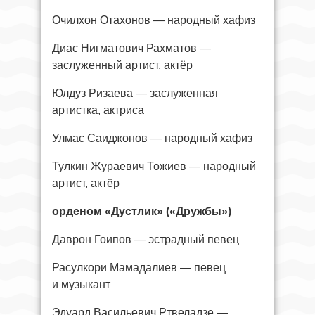
Очилхон Отахонов — народный хафиз
Диас Нигматович Рахматов —
заслуженный артист, актёр
Юлдуз Ризаева — заслуженная
артистка, актриса
Улмас Саиджонов — народный хафиз
Тулкин Жураевич Тожиев — народный
артист, актёр
орденом «Дустлик» («Дружбы»)
Даврон Гоипов — эстрадный певец
Расулкори Мамадалиев — певец
и музыкант
Эдуард Васильевич Ртвеладзе —