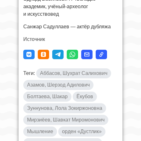
академик, учёный-археолог
и искусствовед
Санжар Садуллаев — актёр дубляжа
Источник
Теги:
Аббасов, Шухрат Салихович
Азамов, Шерзод Адилович
Болтаева, Шакар
Ёкубов
Зуннунова, Лола Зокиржоновна
Мирзиёев, Шавкат Миромонович
Мышление
орден «Дустлик»