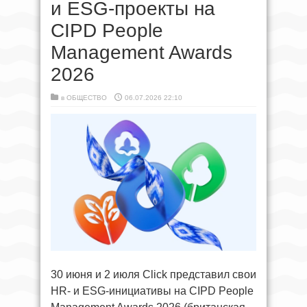
и ESG-проекты на
CIPD People
Management Awards
2026
в
ОБЩЕСТВО
06.07.2026 22:10
30 июня и 2 июля Click представил свои
HR- и ESG-инициативы на CIPD People