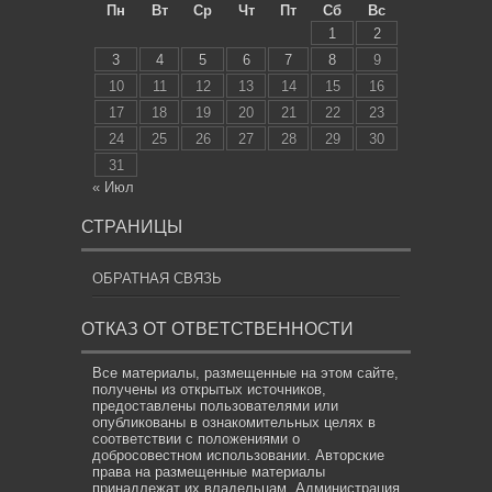
Пн
Вт
Ср
Чт
Пт
Сб
Вс
1
2
3
4
5
6
7
8
9
10
11
12
13
14
15
16
17
18
19
20
21
22
23
24
25
26
27
28
29
30
31
« Июл
СТРАНИЦЫ
ОБРАТНАЯ СВЯЗЬ
ОТКАЗ ОТ ОТВЕТСТВЕННОСТИ
Все материалы, размещенные на этом сайте,
получены из открытых источников,
предоставлены пользователями или
опубликованы в ознакомительных целях в
соответствии с положениями о
добросовестном использовании. Авторские
права на размещенные материалы
принадлежат их владельцам. Администрация