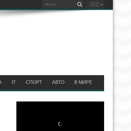
А
IT
СПОРТ
АВТО
В МИРЕ