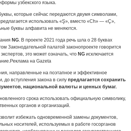
еформы узбекского языка.
уквы, которые сейчас передаются двумя символами,
предлагается использовать «Ş», вместо «Ch» — «Ç»,
ьные буквы алфавита не меняются.
тания
NG
. В проекте 2021 года речь шла о 28 буквах
ятом Законодательной палатой законопроекте говорится
экспертов, это может означать, что
NG
исключается
ание.Реклама на Gazeta
ния, направленные на поэтапное и эффективное
и, до вступления закона в силу
предлагается сохранить
ументов, национальной валюты и ценных бумаг.
новленного срока использовать официальную символику,
ственных органов и организаций.
позволит избежать одновременной замены документов,
альных носителей, используемых в работе госорганов