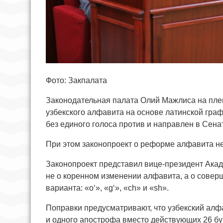
Фото: Закпалата
Законодательная палата Олий Мажлиса на пле
узбекского алфавита на основе латинской граф
без единого голоса против и направлен в Сенат
При этом законопроект о реформе алфавита н
Законопроект представил вице-президент Акад
не о коренном изменении алфавита, а о сове
варианта: «o‘», «g‘», «ch» и «sh».
Поправки предусматривают, что узбекский алфа
и одного апострофа вместо действующих 26 бук