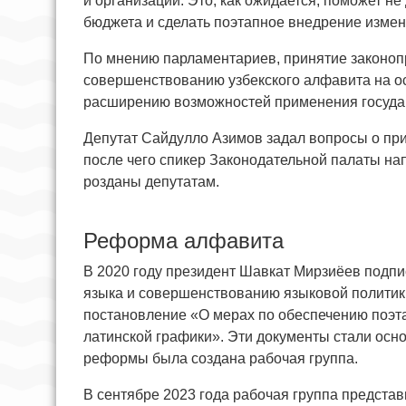
и организаций. Это, как ожидается, поможет н
бюджета и сделать поэтапное внедрение изм
По мнению парламентариев, принятие законоп
совершенствованию узбекского алфавита на ос
расширению возможностей применения государ
Депутат Сайдулло Азимов задал вопросы о пр
после чего спикер Законодательной палаты на
розданы депутатам.
Реформа алфавита
В 2020 году президент Шавкат Мирзиёев подпи
языка и совершенствованию языковой политики
постановление «О мерах по обеспечению поэта
латинской графики». Эти документы стали ос
реформы была создана рабочая группа.
В сентябре 2023 года рабочая группа представ