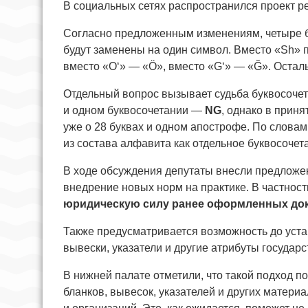
В социальных сетях распространился проект р
Согласно предложенным изменениям, четыре б
будут заменены на один символ. Вместо «Sh» 
вместо «Oʻ» — «Ö», вместо «Gʻ» — «Ğ». Остал
Отдельный вопрос вызывает судьба буквосоче
и одном буквосочетании —
NG
, однако в прин
уже о 28 буквах и одном апострофе. По словам 
из состава алфавита как отдельное буквосочет
В ходе обсуждения депутаты внесли предложе
внедрение новых норм на практике. В частност
юридическую силу ранее оформленных док
Также предусматривается возможность до уста
вывески, указатели и другие атрибуты государ
В нижней палате отметили, что такой подход 
бланков, вывесок, указателей и других матери