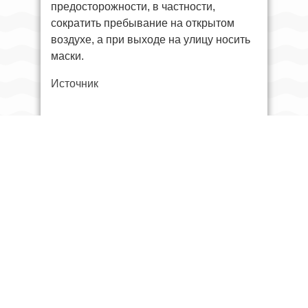
предосторожности, в частности,
сократить пребывание на открытом
воздухе, а при выходе на улицу носить
маски.
Источник
Теги:
Воздух
Инверсия (метеорология)
Новый Узбекистан (парк)
РМ-2 (реактивная мина)
Предыдущий
В США после ДТП задержали
узбекистанца с пятью
водительскими удостоверениями
Следующий
TBC Bank — онлайн-банк, которым