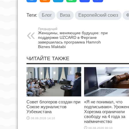
Теги:
Блог
Виза
Европейский союз
Ф
Предыдущий
Женщины, меняющие будущее: при
поддержке UZCARD в Фергане
завершилась программа Hamroh
Biznes Maktabi
ЧИТАЙТЕ ТАКЖЕ
Совет блогеров создан при
«Я не понимал, что
Союзе журналистов
подписываю». Урожен
Узбекистана
Хорезма ограничили
свободу на 4 года за
08.08.2026 14:10
наёмничество
08.08.2026 00:10