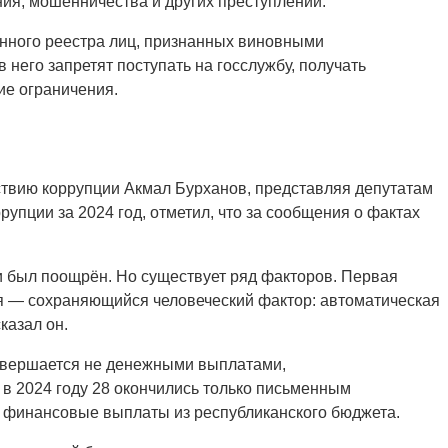
ния, мошенничества и других преступлений.
онного реестра лиц, признанных виновными
него запретят поступать на госслужбу, получать
ие ограничения.
ствию коррупции Акмал Бурханов, представляя депутатам
пции за 2024 год, отметил, что за сообщения о фактах
 и был поощрён. Но существует ряд факторов. Первая
ая — сохраняющийся человеческий фактор: автоматическая
казал он.
завершается не денежными выплатами,
 в 2024 году 28 окончились только письменным
т финансовые выплаты из республиканского бюджета.