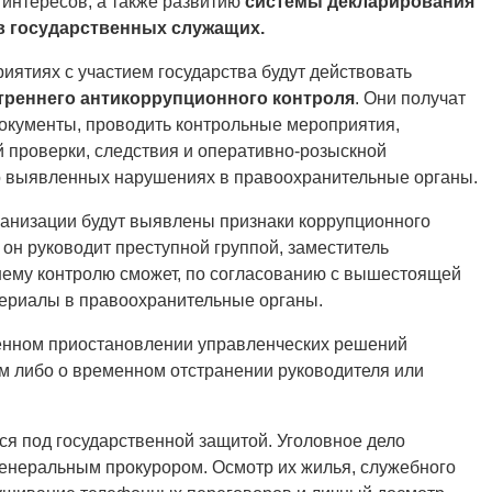
интересов, а также развитию
системы декларирования
в государственных служащих.
риятиях с участием государства будут действовать
треннего антикоррупционного контроля
. Они получат
окументы, проводить контрольные мероприятия,
 проверки, следствия и оперативно-розыскной
 о выявленных нарушениях в правоохранительные органы.
рганизации будут выявлены признаки коррупционного
он руководит преступной группой, заместитель
нему контролю сможет, по согласованию с вышестоящей
ериалы в правоохранительные органы.
енном приостановлении управленческих решений
 либо о временном отстранении руководителя или
ся под государственной защитой. Уголовное дело
генеральным прокурором. Осмотр их жилья, служебного