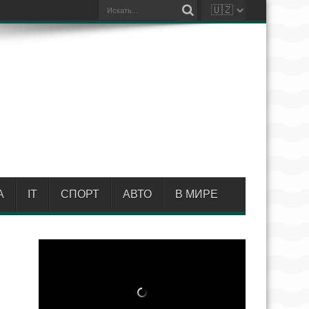
А
IT
СПОРТ
АВТО
В МИРЕ