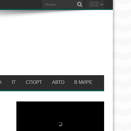
А
IT
СПОРТ
АВТО
В МИРЕ