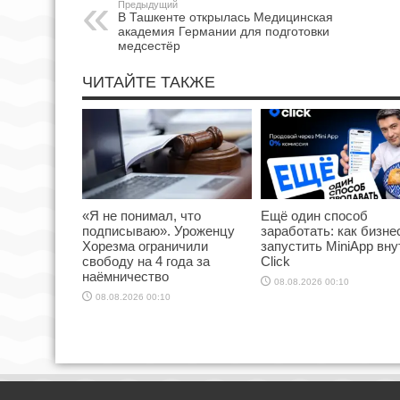
Предыдущий
В Ташкенте открылась Медицинская
академия Германии для подготовки
медсестёр
ЧИТАЙТЕ ТАКЖЕ
«Я не понимал, что
Ещё один способ
подписываю». Уроженцу
заработать: как бизне
Хорезма ограничили
запустить MiniApp вну
свободу на 4 года за
Click
наёмничество
08.08.2026 00:10
08.08.2026 00:10