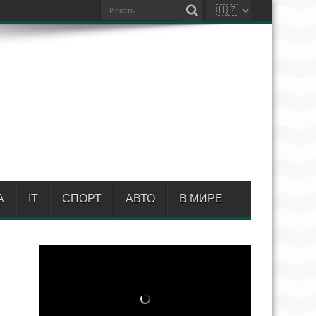
А
IT
СПОРТ
АВТО
В МИРЕ