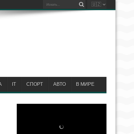
А
IT
СПОРТ
АВТО
В МИРЕ