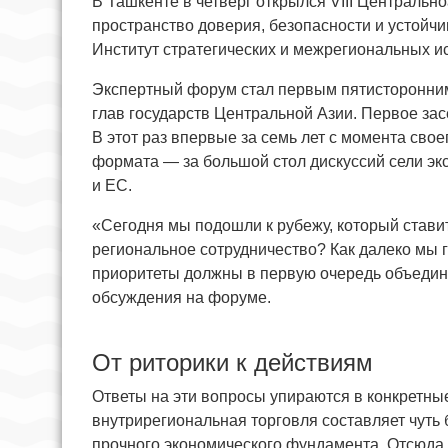
В Ташкенте в четверг открылся VIII Централь
пространство доверия, безопасности и устойч
Институт стратегических и межрегиональных и
Экспертный форум стал первым пятисторонним
глав государств Центральной Азии. Первое зас
В этот раз впервые за семь лет с момента сво
формата — за большой стол дискуссий сели эк
и ЕС.
«Сегодня мы подошли к рубежу, который стави
региональное сотрудничество? Как далеко мы 
приоритеты должны в первую очередь объедин
обсуждения на форуме.
От риторики к действиям
Ответы на эти вопросы упираются в конкретны
внутрирегиональная торговля составляет чуть
прочного экономического фундамента. Отсюда