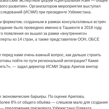
ноазиатский экспертный форум «Центральная Азия — общее
ивого развития». Организатором мероприятия выступил
сследований (ИСМИ) при президенте Узбекистана.
 форматом, созданным в рамках консультативных встреч
едание было проведено именно в Ташкенте в 2018 году.
его появления он вышел за рамки «внутреннего»
сперты из 14 стран, а также представители ООН, ОБСЕ
т перед нами очень важный вопрос, как дальше строить
готовы пойти по пути региональной интеграции? Какие
ять?», — задал директор ИСМИ Элдор Арипов вектор
е экономические барьеры. По оценке Арипова,
 более 8% от общего объёма — слишком мало для создания
 — предложения президента Узбекистана Шавката