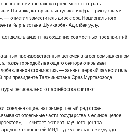
тельности немаловажную роль может сыграть
е и IT-парки, которые выступают инфраструктурными
, — отметил заместитель директора Национального
иденте Кыргызстана Шумкарбек Адилбек уулу.
гает делать акцент на создание совместных предприятий,
ованных производственных цепочек в агропромышленном
, а также горнодобывающего сектора открывает
добавленной стоимости», — заявил первый заместитель
й при президенте Таджикистана Ораз Муртазозода.
ктуры регионального партнёрства считают
ки, соединяющие, например, целый ряд стран,
вязывают отдельные части государства в единое целое.
роектов», — считает эксперт научного центра
дународных отношений МИД Туркменистана Бекдурды