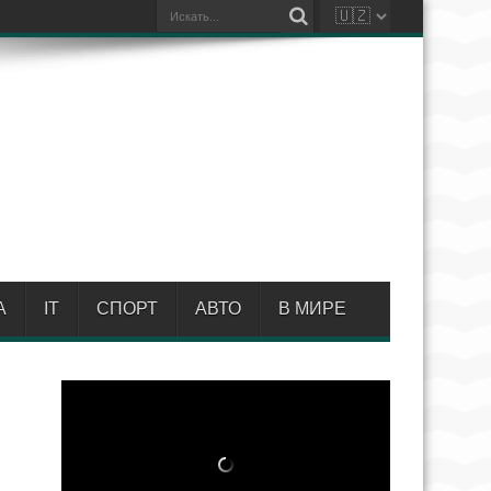
А
IT
СПОРТ
АВТО
В МИРЕ