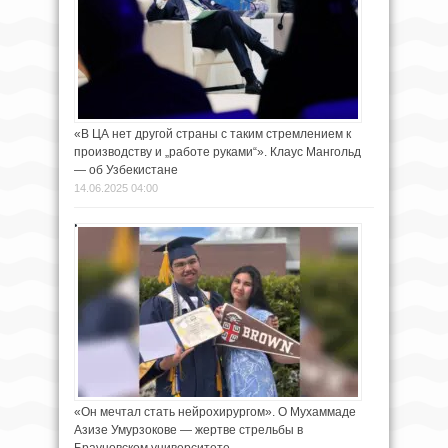
«В ЦА нет другой страны с таким стремлением к
производству и „работе руками“». Клаус Мангольд
— об Узбекистане
14.06.2025 04:00
«Он мечтал стать нейрохирургом». О Мухаммаде
Азизе Умурзокове — жертве стрельбы в
Брауновском университете