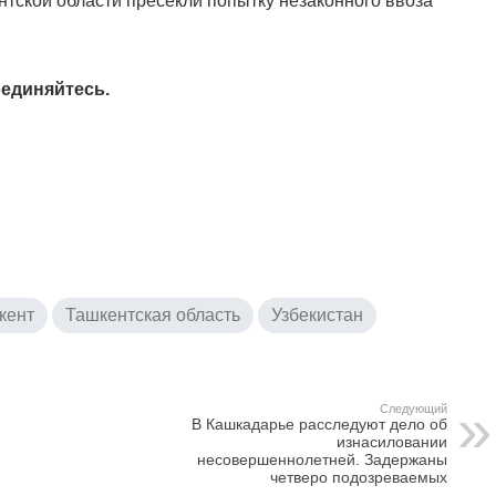
нтской области пресекли попытку незаконного ввоза
единяйтесь.
кент
Ташкентская область
Узбекистан
Следующий
В Кашкадарье расследуют дело об
изнасиловании
несовершеннолетней. Задержаны
четверо подозреваемых