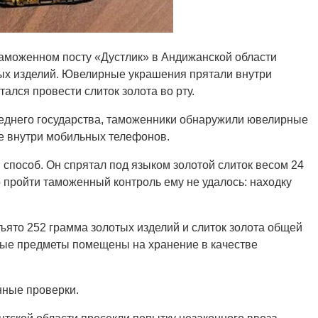
аможенном посту «Дустлик» в Андижанской области
тых изделий. Ювелирные украшения прятали внутри
ался провести слиток золота во рту.
седнего государства, таможенники обнаружили ювелирные
е внутри мобильных телефонов.
пособ. Он спрятал под языком золотой слиток весом 24
о пройти таможенный контроль ему не удалось: находку
ъято 252 грамма золотых изделий и слиток золота общей
тые предметы помещены на хранение в качестве
нные проверки.