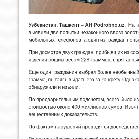
Узбекистан, Ташкент – АН Podrobno.uz.
На т
выявили две попытки незаконного ввоза золо
мобильных телефонов, а один из граждан попыт
При досмотре двух граждан, прибывших из со
изделия общим весом 228 граммов, спрятанны
Еще один гражданин выбрал более необычный с
грамма, пытаясь выдать его за конфету. Однак
обнаружили и изъяли.
По предварительным подсчетам, всего было из
стоимостью около 400 миллионов сумов. Изъя
вещественных доказательств.
По фактам нарушений проводятся доследстве