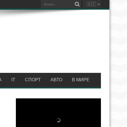
А
IT
СПОРТ
АВТО
В МИРЕ