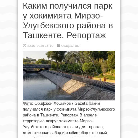
Каким получился парк
у хокимията Мирзо-
Улугбекского района в
Ташкенте. Репортаж
22.07.2026 16:10
ОБЩЕСТВО
Фото: Орифжон Хошимов / Gazeta Каким
получился парк у хокимията Мирзо-Улугбекского
района в Ташкенте. Репортаж В апреле
территорию вокруг хокимията Мирзо-
Улугбекского района открыли для горожан,
демонтировав забор и разбив общественный