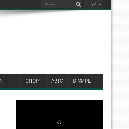
А
IT
СПОРТ
АВТО
В МИРЕ