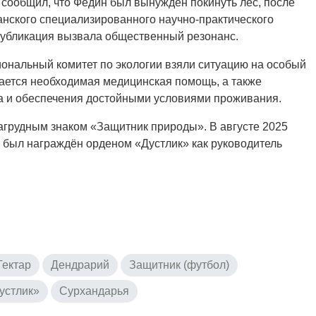
 сообщил, что Федин был вынужден покинуть лес, после
анского специализированного научно-практического
Публикация вызвала общественный резонанс.
ональный комитет по экологии взяли ситуацию на особый
вается необходимая медицинская помощь, а также
а и обеспечения достойными условиями проживания.
агрудным знаком «Защитник природы». В августе 2025
 был награждён орденом «Дустлик» как руководитель
Гектар
Дендрарий
Защитник (футбол)
устлик»
Сурхандарья