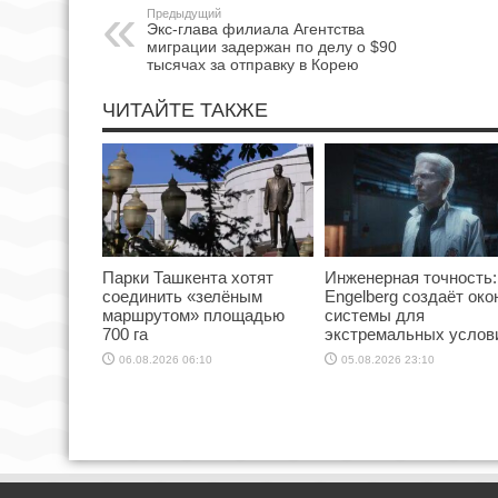
Предыдущий
Экс-глава филиала Агентства
миграции задержан по делу о $90
тысячах за отправку в Корею
ЧИТАЙТЕ ТАКЖЕ
Парки Ташкента хотят
Инженерная точность:
соединить «зелёным
Engelberg создаёт ок
маршрутом» площадью
системы для
700 га
экстремальных услов
06.08.2026 06:10
05.08.2026 23:10