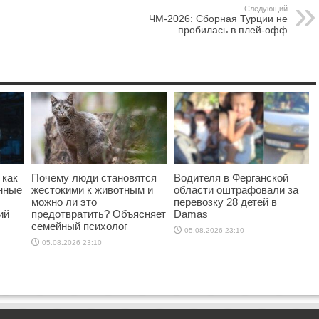
Следующий
ЧМ-2026: Сборная Турции не
пробилась в плей-офф
 как
Почему люди становятся
Водителя в Ферганской
онные
жестокими к животным и
области оштрафовали за
можно ли это
перевозку 28 детей в
ий
предотвратить? Объясняет
Damas
семейный психолог
05.08.2026 23:10
05.08.2026 23:10