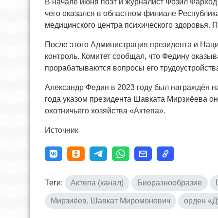
В начале июня поэт и журналист Фозил Фарход
чего оказался в областном филиале Республик
медицинского центра психического здоровья. 
После этого Администрация президента и Наци
контроль. Комитет сообщал, что Федину оказы
прорабатываются вопросы его трудоустройств
Александр Федин в 2023 году был награждён н
года указом президента Шавката Мирзиёева он
охотничьего хозяйства «Актепа».
Источник
Теги:
Актепа (канал)
Биоразнообразие
Мирзиёев, Шавкат Миромонович
орден «Д