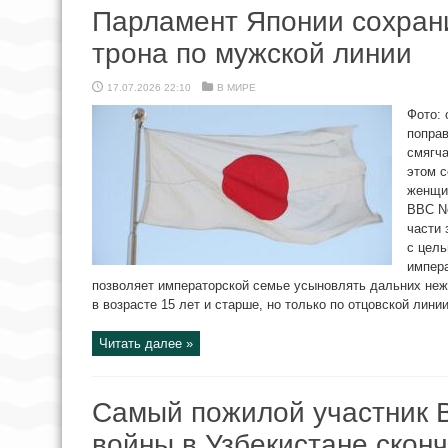
Парламент Японии сохран
трона по мужской линии
17.07.2026 22:10
В МИРЕ
Фото: 
поправ
смягч
этом 
женщин
BBC Ne
части 
с цел
импера
позволяет императорской семье усыновлять дальних неж
в возрасте 15 лет и старше, но только по отцовской линии
Читать далее »
Самый пожилой участник 
войны в Узбекистане сконч