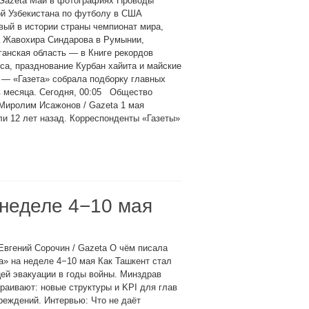
 Gazeta Май в фотографиях Проводы
ой Узбекистана по футболу в США
вый в истории страны чемпионат мира,
а Жавохира Синдарова в Румынии,
анская область — в Книге рекордов
са, празднование Курбан хайита и майские
 — «Газета» собрала подборку главных
в месяца. Сегодня, 00:05 Общество
Миролим Исажонов / Gazeta 1 мая
ли 12 лет назад. Корреспонденты «Газеты»
 неделе 4−10 мая
Евгений Сорочин / Gazeta О чём писала
а» на неделе 4−10 мая Как Ташкент стал
ей эвакуации в годы войны. Минздрав
раивают: новые структуры и KPI для глав
еждений. Интервью: Что не даёт