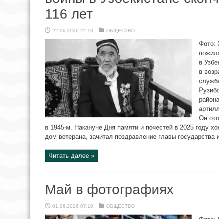
116 лет
22.06.2026 22:10
ОБЩЕСТВО
Фото:
пожил
в Узбе
в возр
служба
Рузиб
район
артил
Он отп
в 1945-м. Накануне Дня памяти и почестей в 2025 году 
дом ветерана, зачитал поздравление главы государства и
Читать далее »
Май в фотографиях
01.06.2026 07:10
ОБЩЕСТВО