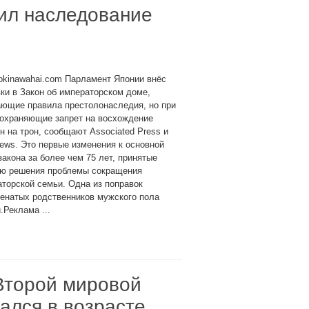
ил наследование
okinawahai.com Парламент Японии внёс
ки в Закон об императорском доме,
ающие правила престолонаследия, но при
сохраняющие запрет на восхождение
 на трон, сообщают Associated Press и
ws. Это первые изменения к основной
закона за более чем 75 лет, принятые
ью решения проблемы сокращения
торской семьи. Одна из поправок
енатых родственников мужского пола
.Реклама ...
Второй мировой
ался в возрасте