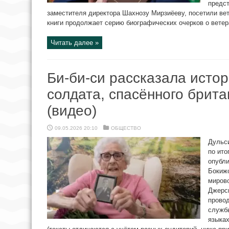
предст
заместителя директора Шахнозу Мирзиёеву, посетили вет
книги продолжает серию биографических очерков о ветера
Читать далее »
Би-би-си рассказала истор
солдата, спасённого брит
(видео)
09.05.2026 20:10
ОБЩЕСТВО
Дульси
по ито
опубли
Бокижо
миров
Джерс
провод
службы
языках