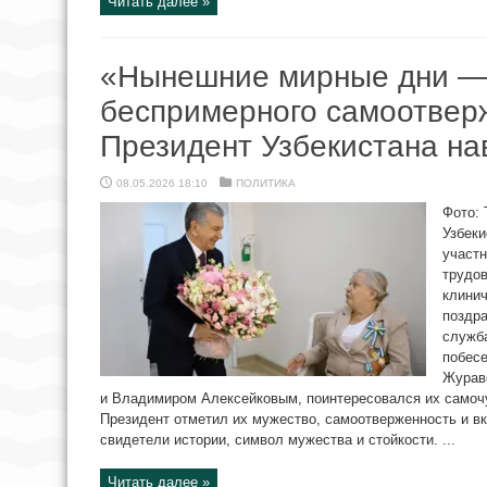
Читать далее »
«Нынешние мирные дни — 
беспримерного самоотверж
Президент Узбекистана на
08.05.2026 18:10
ПОЛИТИКА
Фото: 
Узбеки
участн
трудо
клинич
поздра
служба
побес
Журав
и Владимиром Алексейковым, поинтересовался их самочу
Президент отметил их мужество, самоотверженность и в
свидетели истории, символ мужества и стойкости. ...
Читать далее »