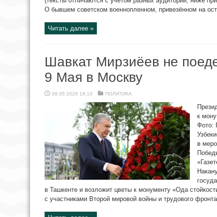
(тексты отличаются с учётом разных аудиторий, ниже при
О бывшем советском военнопленном, привезённом на остр
Читать далее »
Шавкат Мирзиёев не поеде
9 Мая в Москву
08.05.2026 18:10
ПОЛИТИКА
Презид
к мону
Фото: 
Узбеки
в меро
Победы
«Газет
Накану
госуда
в Ташкенте и возложит цветы к монументу «Ода стойкост
с участниками Второй мировой войны и трудового фронта,