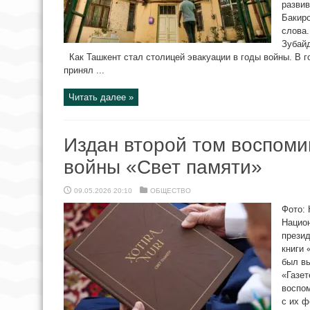
развив
Бакир
слова.
Зубай
Как Ташкент стал столицей эвакуации в годы войны. В г
принял ...
Читать далее »
Издан второй том воспоми
войны «Свет памяти»
09.05.2026 20:10
ОБЩЕСТВО
Фото: 
Национ
презид
книги 
был в
«Газет
воспом
с их ф