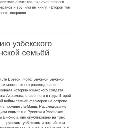
авители агентства, включая первого
еранов и вручили им книгу. «Второй том
нах, сохраняя ...
ию узбекского
анской семьёй
 Ле Бретон. Фото: Би-би-си Би-би-си
гам многолетнего расследования
ковала историю узбекского солдата
на Акрамова, спасённого в годы Второй
ой войны семьёй фермеров на острове
и в проливе Ла-Манш. Расследование
или совместно Русская и Узбекская
 Би-би-си, оно опубликовано на трёх
 — русском, узбекском и английском