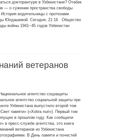
аться докторантуре в Узбекистане? Отабек
ов — о сужении пространства свободы
 История водительницы с протезами
ды Юлдашевой. Сегодня, 21:16 Общество
оды войны 1941−45 годов Узбекистан
наний ветеранов
Национальное агентство соцзащиты
альное агентство социальной защиты при
енте Узбекистана выпустило второй том
«Свет памяти» («Xotira nuri»). Первый том
ыпущен в прошлом году. Как сообщили
е» в пресс-службе агентства, это книга
инаний ветеранов из Узбекистана
отографиями. В День памяти и почестей