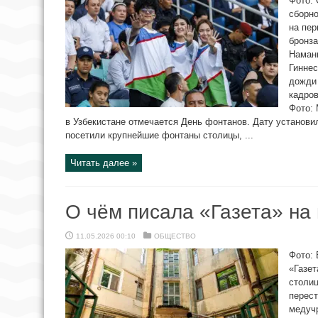
Фото:
сборн
на пер
бронз
Наманг
Гиннес
дожди
кадро
Фото: 
в Узбекистане отмечается День фонтанов. Дату установи
посетили крупнейшие фонтаны столицы, ...
Читать далее »
О чём писала «Газета» на
11.05.2026 00:10
ОБЩЕСТВО
Фото: 
«Газет
столиц
перест
медучр