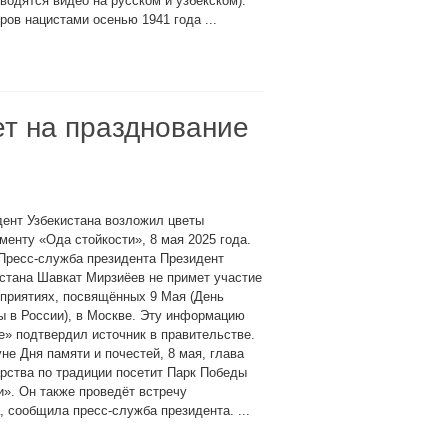
водятся видео на русском и узбекском).
ов нацистами осенью 1941 года ...
т на празднование
ент Узбекистана возложил цветы
менту «Ода стойкости», 8 мая 2025 года.
Пресс-служба президента Президент
стана Шавкат Мирзиёев не примет участие
приятиях, посвящённых 9 Мая (День
 в России), в Москве. Эту информацию
е» подтвердил источник в правительстве.
не Дня памяти и почестей, 8 мая, глава
рства по традиции посетит Парк Победы
и». Он также проведёт встречу
 сообщила пресс-служба президента. ...