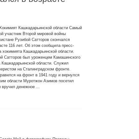
 Хокимият Кашкадарьинской области Самый
ой участник Второй мировой войны
кистане Рузибой Сатторов скончался
асте 116 лет. Об этом сообщила пресс-
 хокимията Кашкадарьинской области.
ой Сатторов был уроженцем Камашинского
а Кашкадарьинской области. Служил
леристом на Сталинградском фронте.
равился на фронт в 1941 году и вернулся
хоким области Муротжон Азимов посетил
 вручил денежное ...