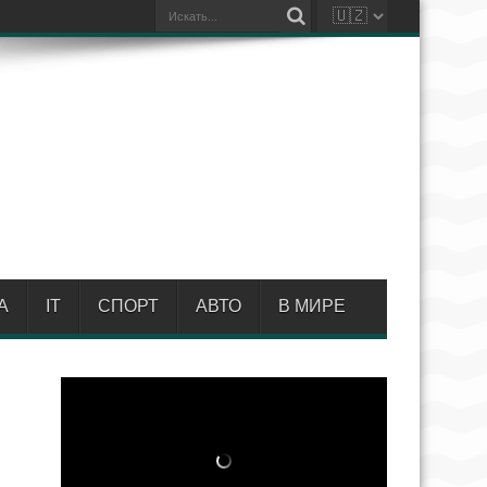
А
IT
СПОРТ
АВТО
В МИРЕ