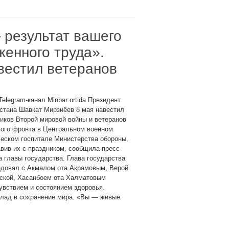
результат вашего
енного труда».
вестил ветеранов
Telegram-канал Minbar ortida Президент
стана Шавкат Мирзиёев 8 мая навестил
иков Второй мировой войны и ветеранов
вого фронта в Центральном военном
еском госпитале Министерства обороны,
вив их с праздником, сообщила пресс-
 главы государства. Глава государства
едовал с Акмалом ота Акрамовым, Верой
ской, Хасанбоем ота Халматовым
вствием и состоянием здоровья.
клад в сохранение мира. «Вы — живые