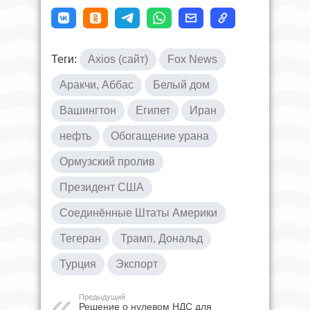
Теги:
Axios (сайт)
Fox News
Аракчи, Аббас
Белый дом
Вашингтон
Египет
Иран
нефть
Обогащение урана
Ормузский пролив
Президент США
Соединённые Штаты Америки
Тегеран
Трамп, Дональд
Турция
Экспорт
Предыдущий
Решение о нулевом НДС для